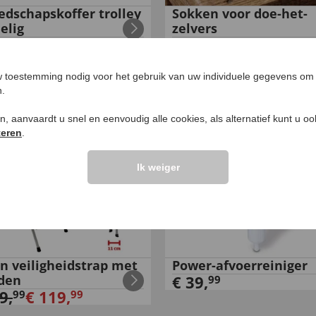
edschapskoffer trolley
Sokken voor doe-het-
elig
zelvers
9
,
€
119
,
€
19
,
00
00
99
 toestemming nodig voor het gebruik van uw individuele gegevens om 
n.
ken, aanvaardt u snel en eenvoudig alle cookies, als alternatief kunt u o
teren
.
Ik weiger
en veiligheidstrap met
Power-afvoerreiniger
eden
€
39
,
99
9
,
€
119
,
99
99