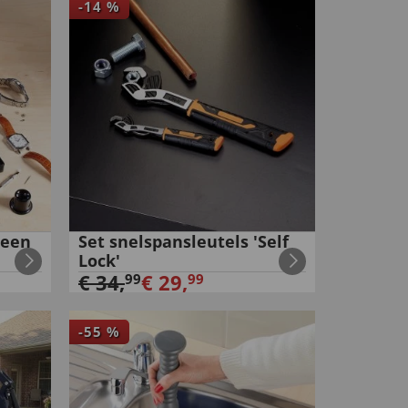
-
14
%
 een
Set snelspansleutels 'Self
Lock'
€
34
,
€
29
,
99
99
-
55
%