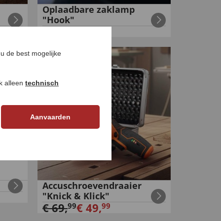
Oplaadbare zaklamp
"Hook"
€
24
,
99
u de best mogelijke
-
28
%
ok alleen
technisch
Aanvaarden
Accuschroevendraaier
"Knick & Klick"
€
69
,
€
49
,
99
99