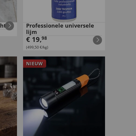
cht
Professionele universele
lijm
€
19
,
98
(499,50 €/kg)
NIEUW