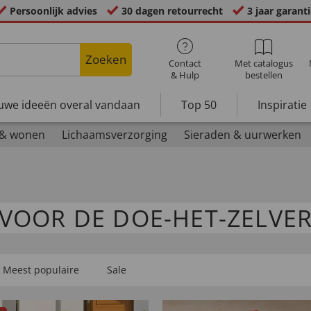
Persoonlijk advies
30 dagen retourrecht
3 jaar garant
Zoeken
Contact
Met catalogus
& Hulp
bestellen
uwe ideeën overal vandaan
Top 50
Inspiratie
 & wonen
Lichaamsverzorging
Sieraden & uurwerken
VOOR DE DOE-HET-ZELVE
Meest populaire
Sale