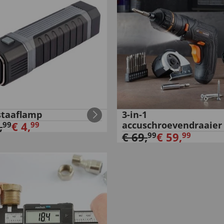
staaflamp
3-in-1
,
€
4
,
accuschroevendraaier
99
99
€
69
,
€
59
,
99
99