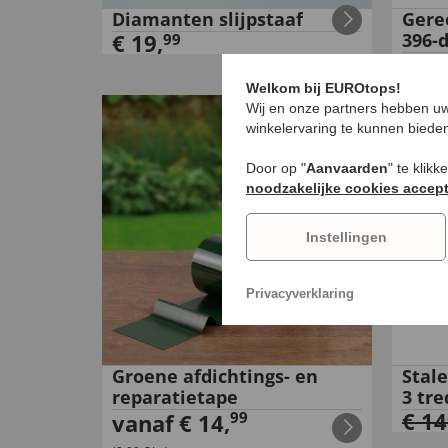
Diamanten slijpstaaf
Gere
€
19
,
396-d
99
€
17
Welkom bij EUROtops!
Wij en onze partners hebben uw
winkelervaring te kunnen biede
Door op "
Aanvaarden
" te klik
noodzakelijke cookies accep
Instellingen
Privacyverklaring
Groene afdichtings- en
Stal
reparatietape
3 tr
€
14
99
vanaf
€
14
,