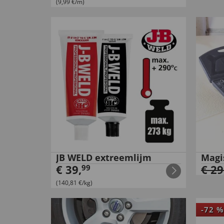
(9,99 €/m)
JB WELD extreemlijm
Magi
€
39
,
€
29
99
(140,81 €/kg)
-
72
%