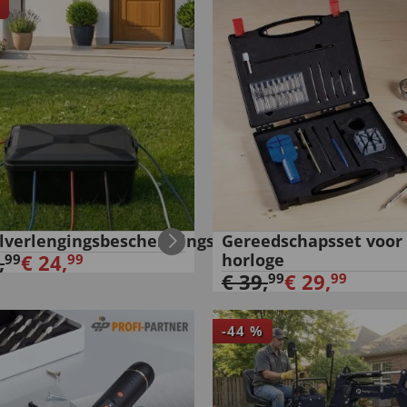
lverlengingsbeschermingsdoos
Gereedschapsset voor
,
€
24
,
horloge
99
99
€
39
,
€
29
,
99
99
-
44
%