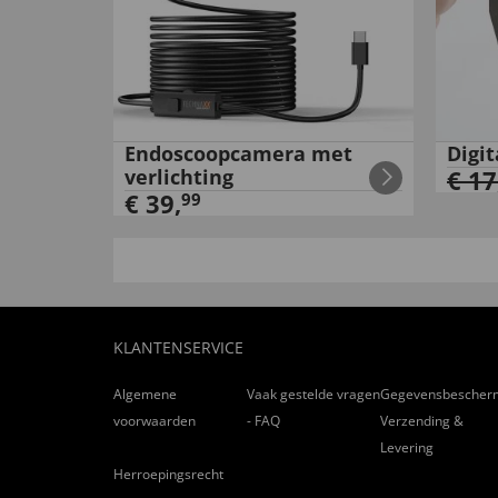
Endoscoopcamera met
Digi
verlichting
€
17
€
39
,
99
KLANTENSERVICE
Algemene
Vaak gestelde vragen
Gegevensbescher
voorwaarden
- FAQ
Verzending &
Levering
Herroepingsrecht