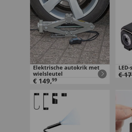
Elektrische autokrik met
LED-
wielsleutel
€
17
€
149
,
99