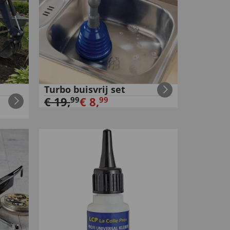
Turbo buisvrij set
€
19
,
€
8
,
99
99