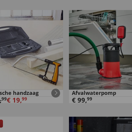
sche handzaag
Afvalwaterpomp
,
€
19
,
€
99
,
99
99
99