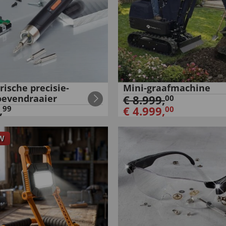
rische precisie-
Mini-graafmachine
oevendraaier
€
8.999
,
00
,
99
€
4.999
,
00
W