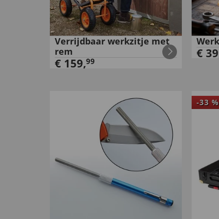
Verrijdbaar werkzitje met
Werk
rem
€
39
€
159
,
99
-
33
%