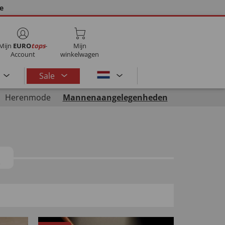
ie
Mijn
EURO
tops
-
Mijn
Account
winkelwagen
Sale
Herenmode
Mannenaangelegenheden
R