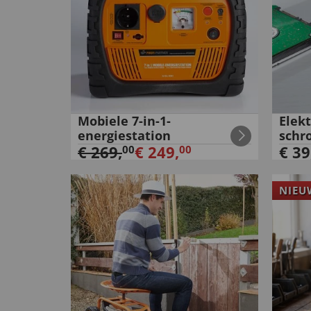
Mobiele 7-in-1-
Elekt
energiestation
schr
€
269
,
€
249
,
€
39
00
00
NIEU