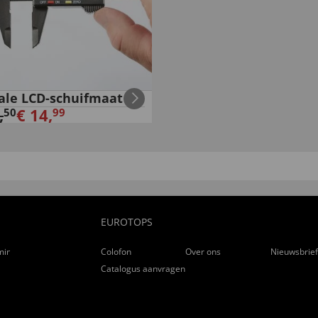
tale LCD-schuifmaat
,
€
14
,
50
99
EUROTOPS
ming
Colofon
Over ons
Nieuwsbrie
Catalogus aanvragen