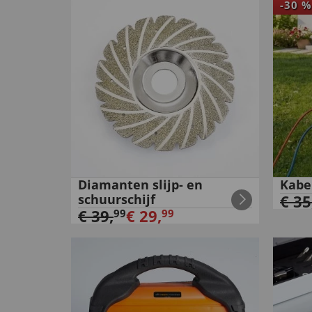
-
30
%
Diamanten slijp- en
Kabe
schuurschijf
€
35
€
39
,
€
29
,
99
99