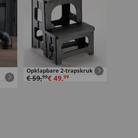
Opklapbare 2-trapskruk
€
59
,
€
49
,
99
99