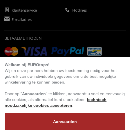
Klantenservice
Hotlines
E-mailadres
BETAALMETHODEN
Vooruitbetaling
Factuur
Automatische afschrijving
Welkom bij EUROtops!
Wij en onze partners hebben uw toestemming nodig voor het
gebruik van uw individuele gegevens om u de best mogelijke
winkelervaring te kunnen bieden.
BEZOEK ONS
Door op "
Aanvaarden
" te klikken, aanvaardt u snel en eenvoudig
alle cookies, als alternatief kunt u ook alleen
technisch
noodzakelijke cookies accepteren
.
Aanvaarden