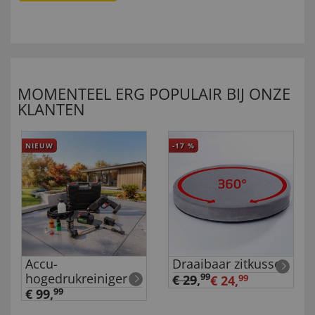
MOMENTEEL ERG POPULAIR BIJ ONZE
KLANTEN
NIEUW
-17
%
Accu-
Draaibaar zitkussen
hogedrukreiniger
99
€ 29
,
€ 24,
99
€ 99,
99