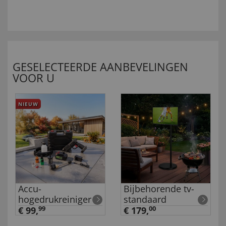
GESELECTEERDE AANBEVELINGEN
VOOR U
NIEUW
Accu-
Bijbehorende tv-
hogedrukreiniger
standaard
€ 99,
99
€ 179,
00