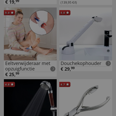
€
19
,
99
(139,95 €/l)
5.0
5.0
Eeltverwijderaar met
Douchekophouder
opzuigfunctie
€
29
,
99
€
25
,
99
4.8
4.7