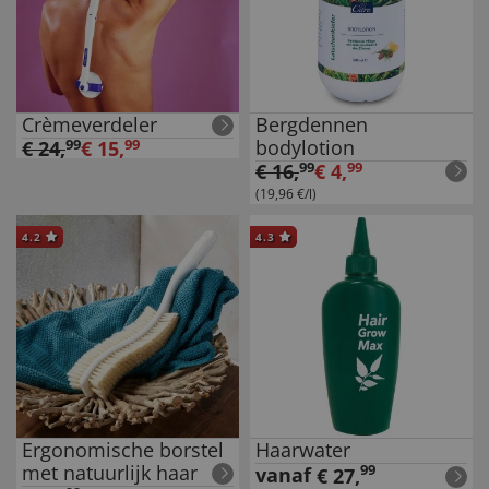
Crèmeverdeler
Bergdennen
bodylotion
€
24
,
99
€
15
,
99
€
16
,
99
€
4
,
99
(19,96 €/l)
4.2
4.3
Ergonomische borstel
Haarwater
met natuurlijk haar
99
vanaf
€
27
,