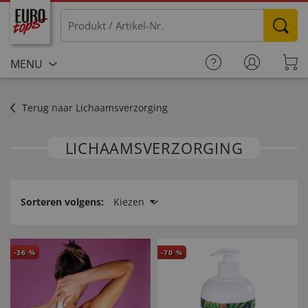
MENU
Terug naar Lichaamsverzorging
LICHAAMS­VERZORGING
Sorteren volgens:
Kiezen
-
36
%
-
70
%