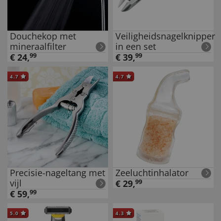
Douchekop met
Veiligheidsnagelknipper
mineraalfilter
in een set
€
24
,
99
€
39
,
99
4.7
4.7
Precisie-nageltang met
Zeeluchtinhalator
vijl
€
29
,
99
€
59
,
99
5.0
4.3