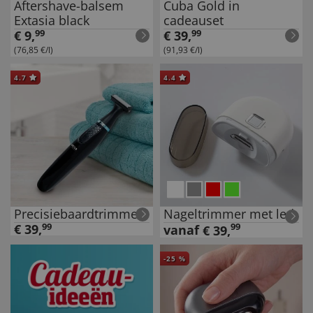
Aftershave-balsem
Cuba Gold in
Extasia black
cadeauset
€
9
,
99
€
39
,
99
(76,85 €/l)
(91,93 €/l)
4.7
4.4
Precisiebaardtrimmer
Nageltrimmer met led
€
39
,
99
99
vanaf
€
39
,
-
25
%