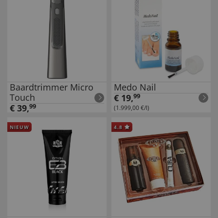
Baardtrimmer Micro
Medo Nail
Touch
€
19
,
99
€
39
,
99
(1.999,00 €/l)
NIEUW
4.8