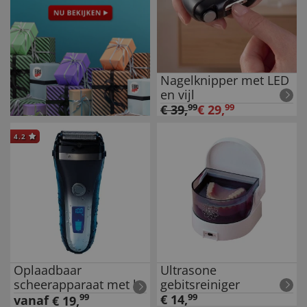
Nagelknipper met LED
en vijl
€
39
,
99
€
29
,
99
4.2
Oplaadbaar
Ultrasone
scheerapparaat met lc-
gebitsreiniger
scherm
99
€
14
,
99
vanaf
€
19
,