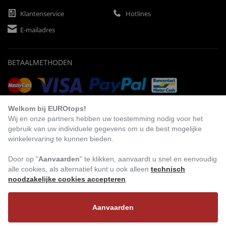
Klantenservice
Hotlines
E-mailadres
BETAALMETHODEN
Vooruitbetaling
Factuur
Automatische afschrijving
Welkom bij EUROtops!
Wij en onze partners hebben uw toestemming nodig voor het
gebruik van uw individuele gegevens om u de best mogelijke
winkelervaring te kunnen bieden.
BEZOEK ONS
Door op "
Aanvaarden
" te klikken, aanvaardt u snel en eenvoudig
alle cookies, als alternatief kunt u ook alleen
technisch
noodzakelijke cookies accepteren
.
Aanvaarden