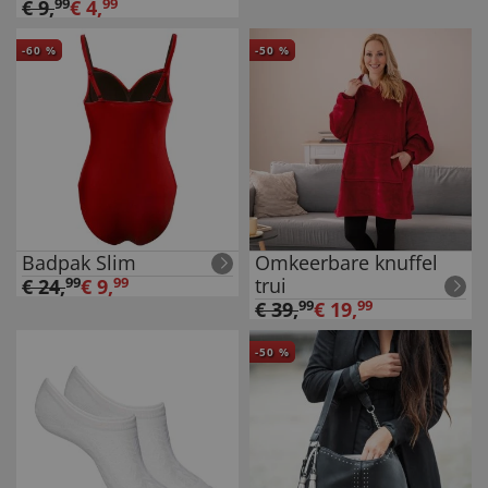
€
9
,
99
€
4
,
99
-
60
%
-
50
%
Badpak Slim
Omkeerbare knuffel
trui
€
24
,
99
€
9
,
99
€
39
,
99
€
19
,
99
-
50
%