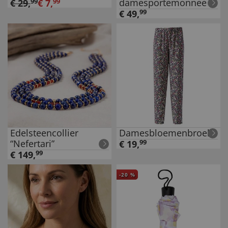
damesportemonnee
€
29
,
99
€
7
,
99
€
49
,
99
Edelsteencollier
Damesbloemenbroek
“Nefertari”
€
19
,
99
€
149
,
99
-
20
%