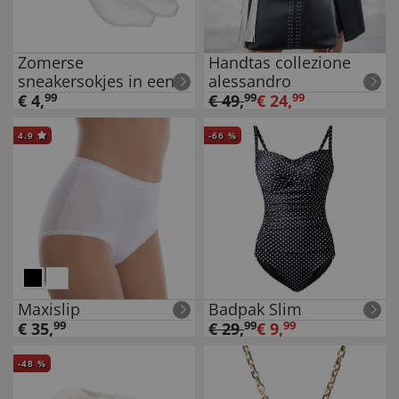
Zomerse
Handtas collezione
sneakersokjes in een
alessandro
set van 2
€
4
,
99
€
49
,
99
€
24
,
99
4.9
-
66
%
Maxislip
Badpak Slim
€
35
,
99
€
29
,
99
€
9
,
99
-
48
%