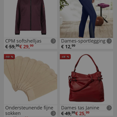
CPM softshelljas
Dames-sportlegging
€
59
,
99
€
29
,
99
€
12
,
99
-
50
%
-
48
%
Ondersteunende fijne
Dames tas Janine
sokken
€
49
,
99
€
25
,
99