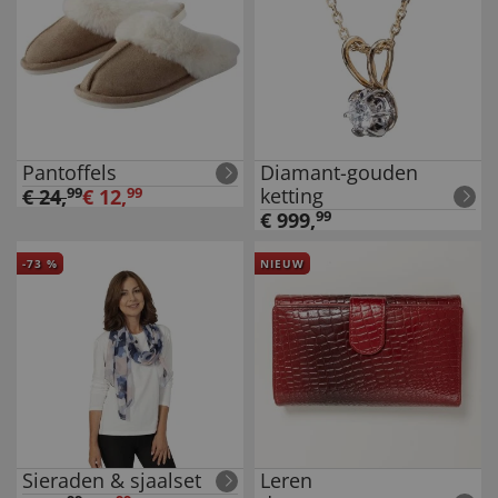
Pantoffels
Diamant-gouden
ketting
€
24
,
99
€
12
,
99
€
999
,
99
-
73
%
NIEUW
Sieraden & sjaalset
Leren