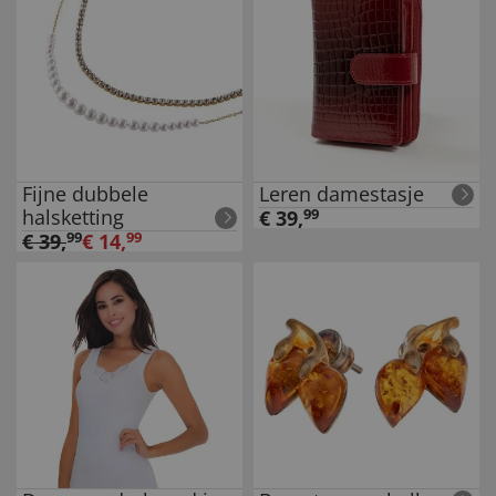
Fijne dubbele
Leren damestasje
halsketting
€
39
,
99
€
39
,
99
€
14
,
99