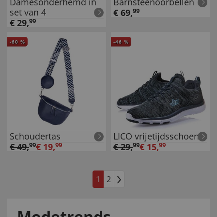
Damesonderhemd in
Barnsteenoorbellen
set van 4
€
69
,
99
€
29
,
99
-
60
%
-
46
%
Schoudertas
LICO vrijetijdsschoen
€
49
,
99
€
19
,
99
€
29
,
99
€
15
,
99
1
2
Modetrends