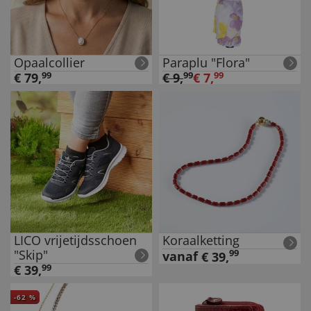
Opaalcollier
Paraplu "Flora"
€
79
,
99
€
9
,
99
€
7
,
99
LICO vrijetijdsschoen
Koraalketting
"Skip"
99
vanaf
€
39
,
€
39
,
99
-
62
%