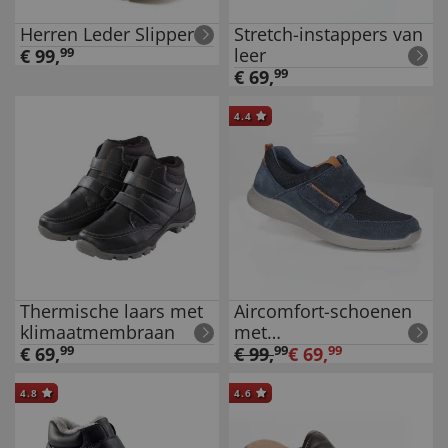
Herren Leder Slipper
Stretch-instappers van
leer
€
99
,
99
€
69
,
99
4.4
Thermische laars met
Aircomfort-schoenen
klimaatmembraan
met
klittenbandsluiting
€
69
,
99
€
99
,
99
€
69
,
99
4.8
4.6