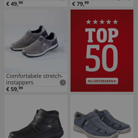
€
49
,
99
€
79
,
99
Comfortabele stretch-
instappers
€
59
,
99