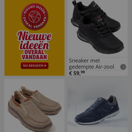
Sneaker met
gedempte Air-zool
€
59
,
99