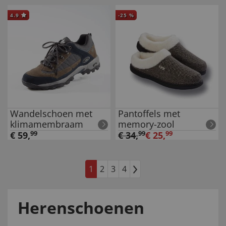
4.9
-
25
%
Wandelschoen met
Pantoffels met
klimamembraam
memory-zool
€
59
,
99
€
34
,
99
€
25
,
99
1
2
3
4
Herenschoenen