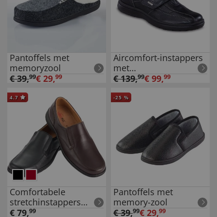
Pantoffels met
Aircomfort-instappers
memoryzool
met
klimaatmembranen
€
39
,
99
€
29
,
99
€
139
,
99
€
99
,
99
4.7
-
25
%
Comfortabele
Pantoffels met
stretchinstappers
memory-zool
'Lightwalk'
€
79
,
99
€
39
,
99
€
29
,
99