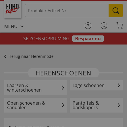
MENU
SEIZOENSOPRUIMING
Bespaar nu
Terug naar Herenmode
HERENSCHOENEN
Laarzen &
Lage schoenen
winterschoenen
Open schoenen &
Pantoffels &
sandalen
badslippers