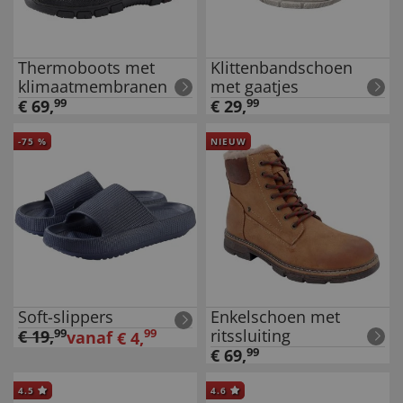
Thermoboots met
Klittenbandschoen
klimaatmembranen
met gaatjes
€
69
,
99
€
29
,
99
-
75
%
NIEUW
Soft-slippers
Enkelschoen met
ritssluiting
€
19
,
99
99
vanaf
€
4
,
€
69
,
99
4.5
4.6