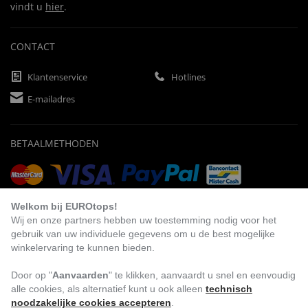
vindt u
hier
.
CONTACT
Klantenservice
Hotlines
E-mailadres
BETAALMETHODEN
Vooruitbetaling
Factuur
Automatische afschrijving
Welkom bij EUROtops!
Wij en onze partners hebben uw toestemming nodig voor het
gebruik van uw individuele gegevens om u de best mogelijke
winkelervaring te kunnen bieden.
BEZOEK ONS
Door op "
Aanvaarden
" te klikken, aanvaardt u snel en eenvoudig
alle cookies, als alternatief kunt u ook alleen
technisch
noodzakelijke cookies accepteren
.