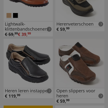
Lightwalk-
Herenveterschoen
klittenbandschoenen
€
59
,
99
€
59
,
99
€
39
,
99
Heren leren instappers
Open slippers voor
heren
€
119
,
99
€
59
,
99