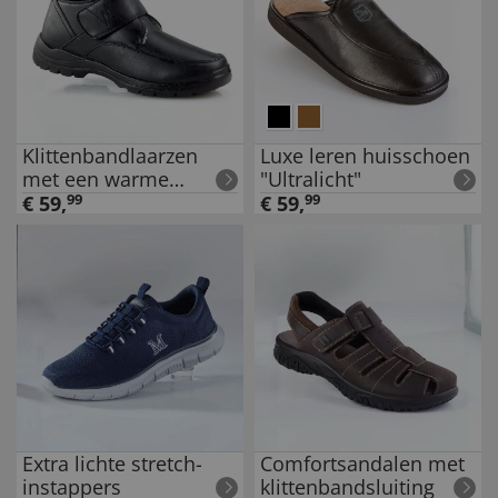
Klittenbandlaarzen
Luxe leren huisschoen
met een warme
"Ultralicht"
voering
€
59
,
99
€
59
,
99
Extra lichte stretch-
Comfortsandalen met
instappers
klittenbandsluiting