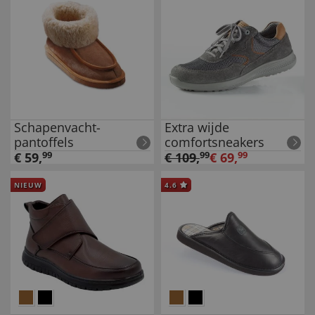
Schapenvacht-
Extra wijde
pantoffels
comfortsneakers
€
59
,
99
€
109
,
99
€
69
,
99
NIEUW
4.6