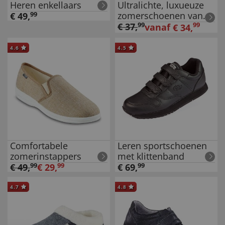
Heren enkellaars
Ultralichte, luxueuze
zomerschoenen van
€
49
,
99
leder
€
37
,
99
99
vanaf
€
34
,
4.6
4.5
Comfortabele
Leren sportschoenen
zomerinstappers
met klittenband
€
49
,
99
€
29
,
99
€
69
,
99
4.7
4.8