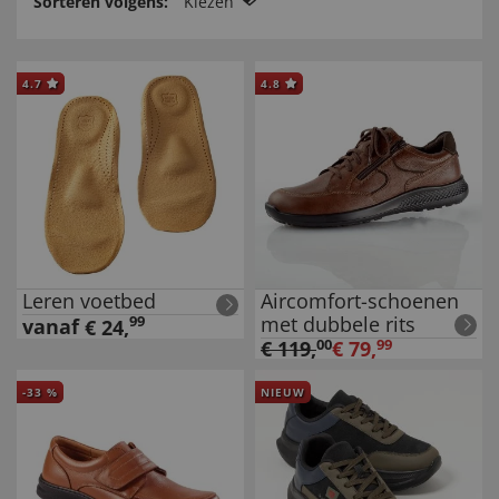
Sorteren volgens:
Kiezen
4.7
4.8
Leren voetbed
Aircomfort-schoenen
met dubbele rits
99
vanaf
€
24
,
€
119
,
00
€
79
,
99
-
33
%
NIEUW