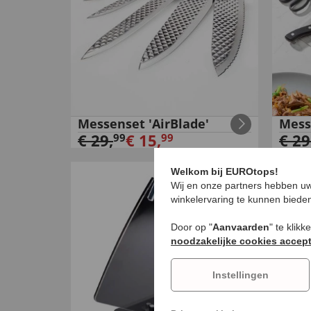
Messenset 'AirBlade'
Mess
€
29
,
€
15
,
€
29
99
99
Welkom bij EUROtops!
NIEU
Wij en onze partners hebben uw
winkelervaring te kunnen biede
Door op "
Aanvaarden
" te klik
noodzakelijke cookies accep
Instellingen