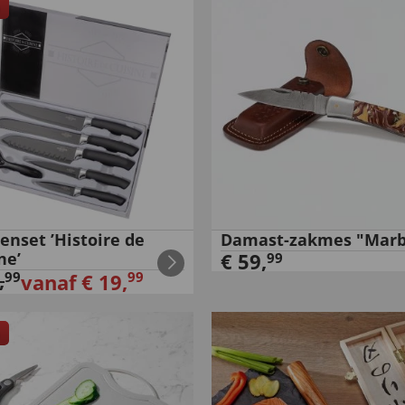
enset ’Histoire de
Damast-zakmes "Marb
ne’
€
59
,
99
,
99
99
vanaf
€
19
,