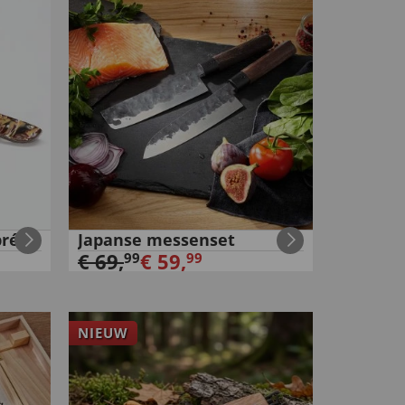
rée"
Japanse messenset
€
69
,
€
59
,
99
99
NIEUW