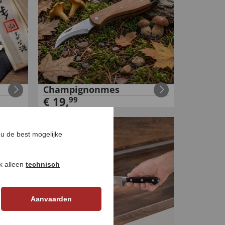
Champignonmes
€
19
,
99
u de best mogelijke
ok alleen
technisch
Aanvaarden