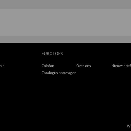
EUROTOPS
ming
Colofon
Over ons
Nieuwsbrie
Catalogus aanvragen
W