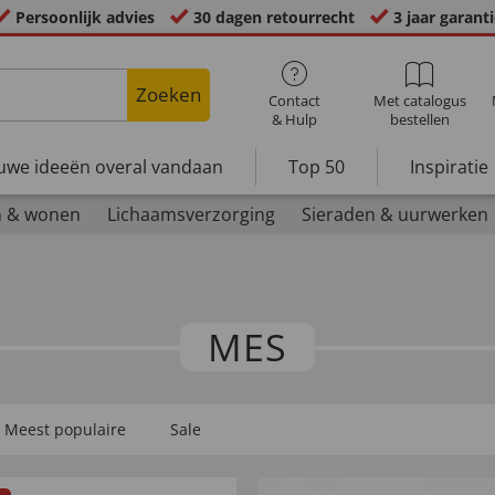
Persoonlijk advies
30 dagen retourrecht
3 jaar garant
Zoeken
Contact
Met catalogus
& Hulp
bestellen
uwe ideeën overal vandaan
Top 50
Inspiratie
n & wonen
Lichaamsverzorging
Sieraden & uurwerken
MES
Meest populaire
Sale