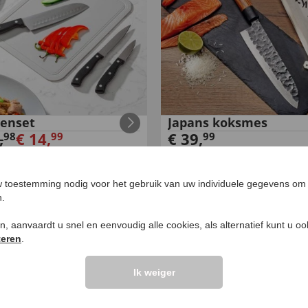
enset
Japans koksmes
,
€
14
,
€
39
,
98
99
99
W
 toestemming nodig voor het gebruik van uw individuele gegevens om 
n.
ken, aanvaardt u snel en eenvoudig alle cookies, als alternatief kunt u o
teren
.
Ik weiger