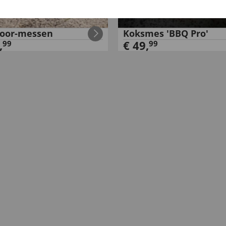
oor-messen
Koksmes 'BBQ Pro'
,
€
49
,
99
99