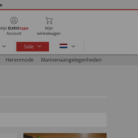
ie
Mijn
EURO
tops
-
Mijn
Account
winkelwagen
Sale
Herenmode
Mannenaangelegenheden