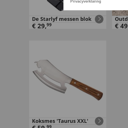
Privacyverklaring
De Starlyf messen blok
Outd
€
29
,
€
49
99
Koksmes 'Taurus XXL'
€
59
,
99