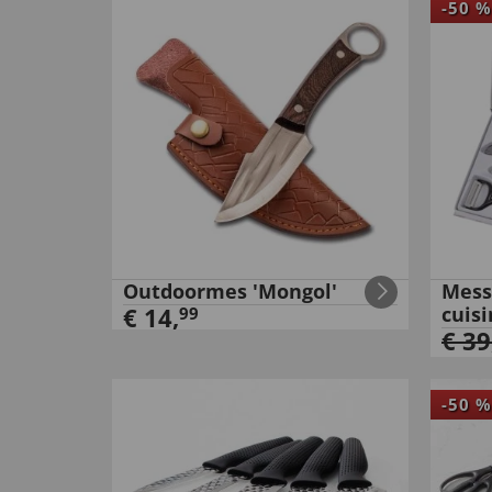
-
50
%
Outdoormes 'Mongol'
Mess
€
14
,
cuisi
99
€
39
-
50
%