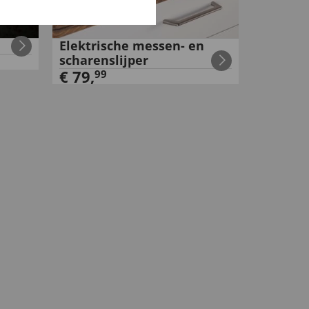
Elektrische messen- en
scharenslijper
€
79
,
99