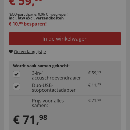
€
59
,
(ECO-participatie: 0,06 € inbegrepen)
incl. btw
excl. verzendkosten
€
10
,
besparen!
00
In de winkelwagen
Op verlanglijstje
Wordt vaak samen gekocht:
3-in-1
€
59
,
99
accuschroevendraaier
Duo-USB-
€
11
,
99
stopcontactadapter
Prijs voor alles
€
71
,
98
samen:
€
71
,
98