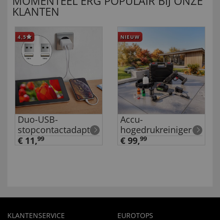
MOMENTEEL ERG POPULAIR BIJ ONZE
KLANTEN
4,5
NIEUW
Duo-USB-
Accu-
stopcontactadapter
hogedrukreiniger
€ 11,
99
€ 99,
99
KLANTENSERVICE
EUROTOPS