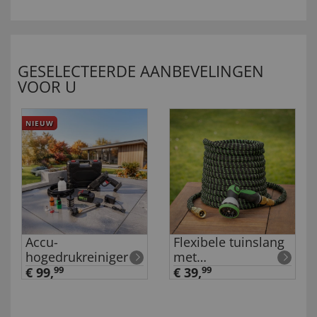
GESELECTEERDE AANBEVELINGEN
VOOR U
NIEUW
Accu-
Flexibele tuinslang
hogedrukreiniger
met
snelkoppelingen
€ 99,
99
€ 39,
99