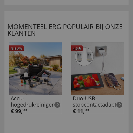
MOMENTEEL ERG POPULAIR BIJ ONZE
KLANTEN
NIEUW
4,5
Accu-
Duo-USB-
hogedrukreiniger
stopcontactadapter
€ 99,
99
€ 11,
99