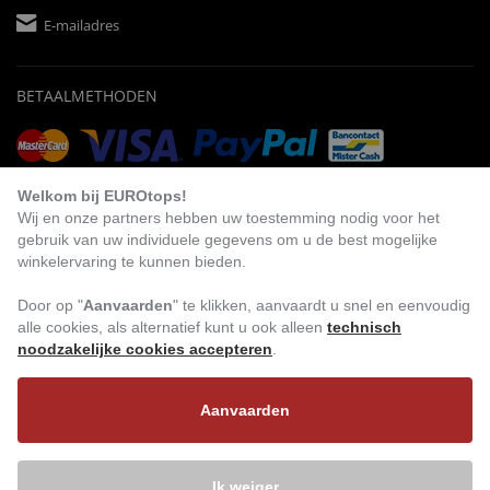
E-mailadres
BETAALMETHODEN
Vooruitbetaling
Factuur
Automatische afschrijving
Welkom bij EUROtops!
Wij en onze partners hebben uw toestemming nodig voor het
gebruik van uw individuele gegevens om u de best mogelijke
winkelervaring te kunnen bieden.
BEZOEK ONS
Door op "
Aanvaarden
" te klikken, aanvaardt u snel en eenvoudig
alle cookies, als alternatief kunt u ook alleen
technisch
noodzakelijke cookies accepteren
.
Aanvaarden
Ik weiger