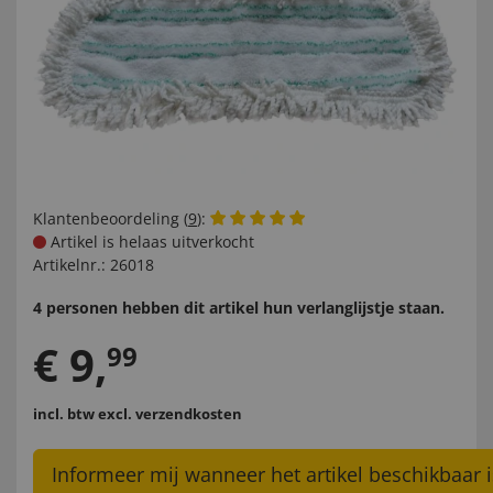
Klantenbeoordeling (
9
):
Artikel is helaas uitverkocht
Artikelnr.:
26018
4 personen hebben dit artikel hun verlanglijstje staan.
€
9
,
99
incl. btw
excl. verzendkosten
Informeer mij wanneer het artikel beschikbaar i