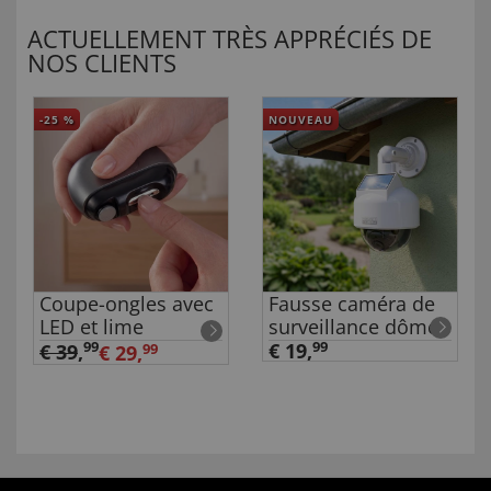
ACTUELLEMENT TRÈS APPRÉCIÉS DE
NOS CLIENTS
-25
%
NOUVEAU
Coupe-ongles avec
Fausse caméra de
LED et lime
surveillance dôme
99
€ 19,
99
€ 39
,
€ 29,
99