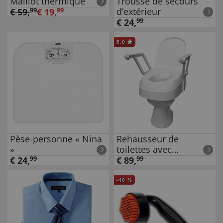
Maillot thermique
Trousse de secours
d’extérieur
€
59
,
99
€
19
,
99
€
24
,
99
5.0
Pèse-personne « Nina
Rehausseur de
»
toilettes avec
accoudoirs
€
24
,
99
€
89
,
99
-
40
%