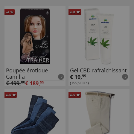
-
4
%
4.8
Poupée érotique
Gel CBD rafraîchissant
Camilla
€
19
,
99
€
199
,
00
€
189
,
99
(199,90 €/l)
4.6
4.5