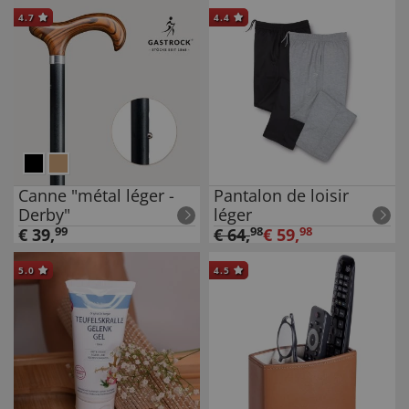
4.7
4.4
Canne "métal léger -
Pantalon de loisir
Derby"
léger
€
39
,
99
€
64
,
98
€
59
,
98
5.0
4.5