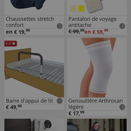
Chaussettes stretch
Pantalon de voyage
confort
antitache
99
€
99
,
99
99
en
en
€
19
,
€
59
,
5.0
Barre d'appui de lit
Genouillère Arthrosan
légère
€
49
,
99
€
17
,
99