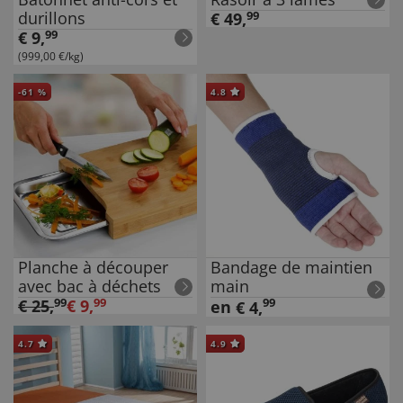
durillons
€
49
,
99
€
9
,
99
(999,00 €/kg)
-
61
%
4.8
Planche à découper
Bandage de maintien
avec bac à déchets
main
€
25
,
99
€
9
,
99
99
en
€
4
,
4.7
4.9