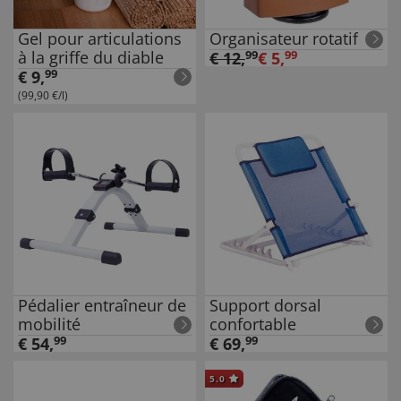
Gel pour articulations
Organisateur rotatif
à la griffe du diable
€
12
,
99
€
5
,
99
€
9
,
99
(99,90 €/l)
Pédalier entraîneur de
Support dorsal
mobilité
confortable
€
54
,
99
€
69
,
99
5.0