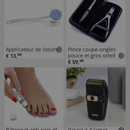
Applicateur de lotion
Pince coupe-ongles
pouce et gros orteil
€
13
,
99
€
59
,
99
Bâtonnet anti-cors et
Rasoir à 3 lames