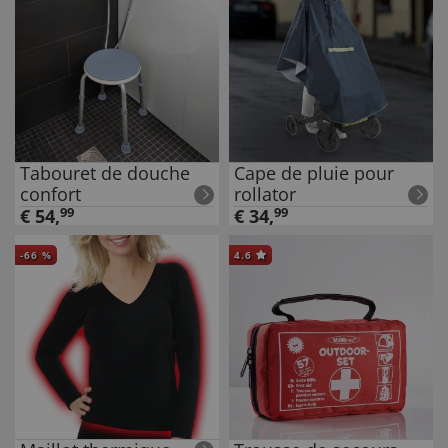
Tabouret de douche
Cape de pluie pour
confort
rollator
€
54
,
99
€
34
,
99
-
66
%
4.6