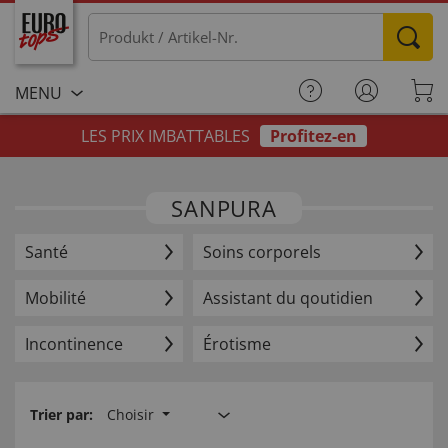
MENU
LES PRIX IMBATTABLES
Profitez-en
SANPURA
Santé
Soins corporels
Mobilité
Assistant du qoutidien
Incontinence
Érotisme
Trier par:
Choisir