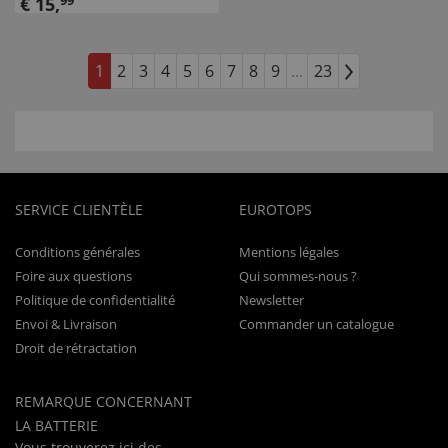
€
15
,
99
1
2
3
4
5
6
7
8
9
...
23
SERVICE CLIENTÈLE
EUROTOPS
Conditions générales
Mentions légales
Foire aux questions
Qui sommes-nous ?
Politique de confidentialité
Newsletter
Envoi & Livraison
Commander un catalogue
Droit de rétractation
REMARQUE CONCERNANT
LA BATTERIE
Vous trouverez
ici
des