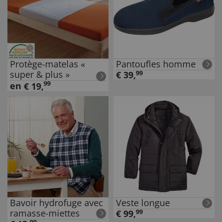
Protège-matelas «
Pantoufles homme
super & plus »
€
39
,
99
99
en
€
19
,
Bavoir hydrofuge avec
Veste longue
ramasse-miettes
€
99
,
99