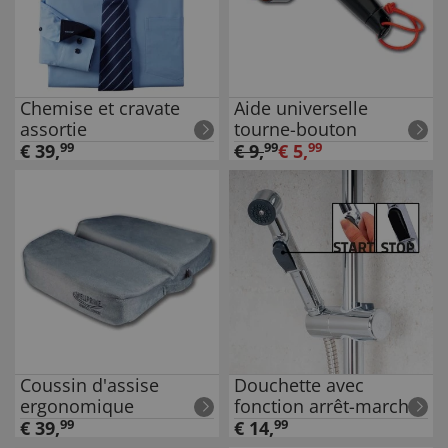
Chemise et cravate
Aide universelle
assortie
tourne-bouton
€
39
,
99
€
9
,
99
€
5
,
99
Coussin d'assise
Douchette avec
ergonomique
fonction arrêt-marche
€
39
,
99
€
14
,
99