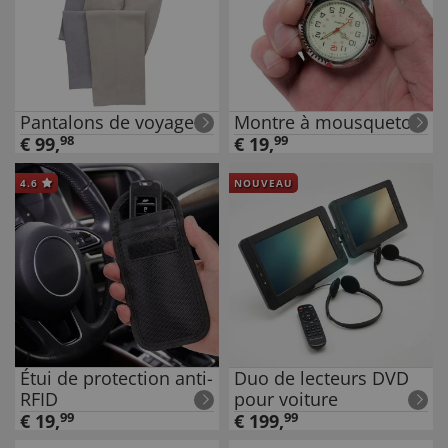
Pantalons de voyage
Montre à mousqueton
€
99
,
98
€
19
,
99
4.6
NOUVEAU
Étui de protection anti-
Duo de lecteurs DVD
RFID
pour voiture
€
19
,
99
€
199
,
99