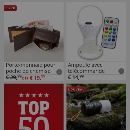
4.4
Porte-monnaie pour
Ampoule avec
poche de chemise
télécommande
€
29
,
99
99
€
14
,
99
en
€
19
,
NOUVEAU