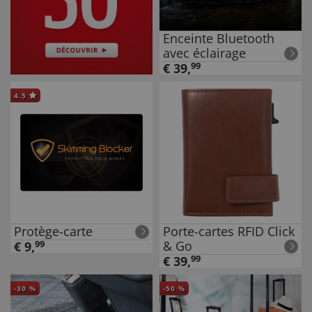
Enceinte Bluetooth
avec éclairage
€
39
,
99
4.5
Protège-carte
Porte-cartes RFID Click
& Go
€
9
,
99
€
39
,
99
-
30
%
-
50
%