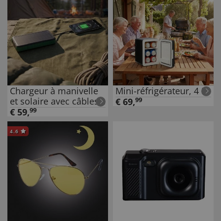
Chargeur à manivelle
Mini-réfrigérateur, 4 L
et solaire avec câbles
€
69
,
99
intégrés
€
59
,
99
4.6