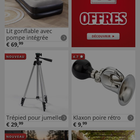
Lit gonflable avec
pompe intégrée
€
69
,
99
NOUVEAU
4.7
Trépied pour jumelles
Klaxon poire rétro
€
29
,
99
€
9
,
99
NOUVEAU