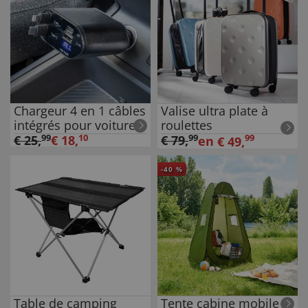
Chargeur 4 en 1 câbles
Valise ultra plate à
intégrés pour voiture
roulettes
€
25
,
99
€
18
,
10
€
79
,
99
99
en
€
49
,
-
40
%
Table de camping
Tente cabine mobile