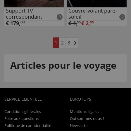
Support TV
Couvre-volant pare-
correspondant
soleil
€
179
,
00
€
4
,
99
€
2
,
99
1
2
3
Articles pour le voyage
SERVICE CLIENTÈLE
EUROTOPS
Conditions générales
Mentions légales
Foire aux questions
Qui sommes-nous ?
Politique de confidentialité
Newsletter