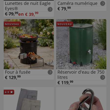
Lunettes de nuit Eagle
Caméra numérique
Eyes®
€
79
,
99
€
79
,
99
99
en
€
39
,
NOUVEAU
NOUVEAU
Four à fusée
Réservoir d'eau de 750
litres
€
129
,
99
€
119
,
99
4.5