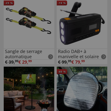
-
25
%
-
19
%
Sangle de serrage
Radio DAB+ à
automatique
manivelle et solaire
€
39
,
99
€
29
,
99
€
99
,
95
€
79
,
99
-
40
%