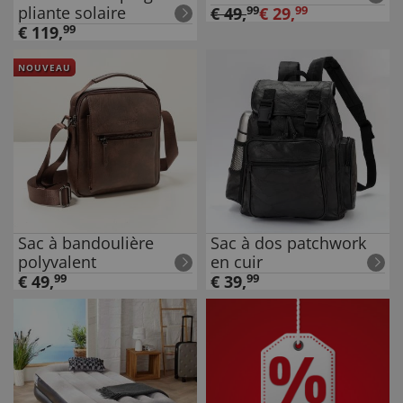
pliante solaire
€
49
,
99
€
29
,
99
€
119
,
99
NOUVEAU
Sac à bandoulière
Sac à dos patchwork
polyvalent
en cuir
€
49
,
99
€
39
,
99