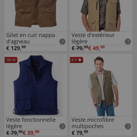
Gilet en cuir nappa
Veste d'extérieur
d'agneau
légère
€
129
,
99
€
79
,
99
€
49
,
99
-
50
%
4.7
Veste fonctionnelle
Veste microfibre
légère
multipoches
€
79
,
99
€
39
,
99
€
79
,
99