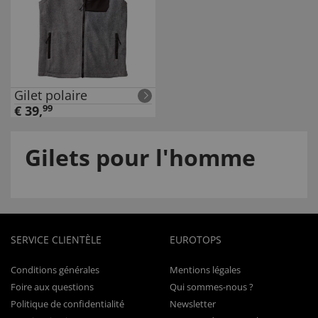
Gilet polaire
€
39
,
99
Gilets pour l'homme
SERVICE CLIENTÈLE
EUROTOPS
Conditions générales
Mentions légales
Foire aux questions
Qui sommes-nous ?
Politique de confidentialité
Newsletter