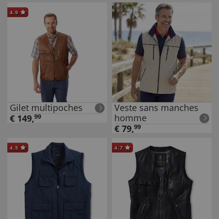
4.9
Gilet multipoches
Veste sans manches
homme
€
149
,
99
€
79
,
99
4.5
4.7