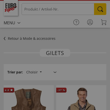
MENU
Retour à Mode & accessoires
GILETS
Trier par:
Choisir
4.8
-
37
%