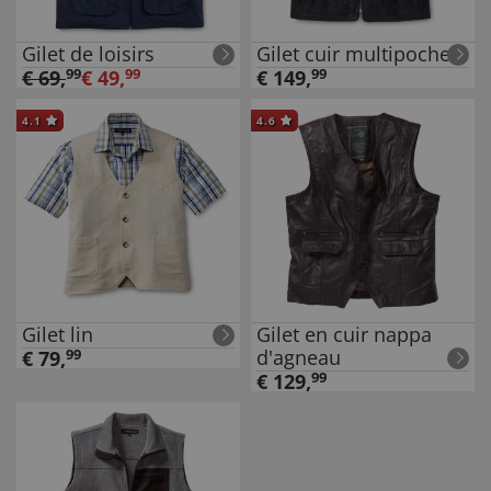
Gilet de loisirs
Gilet cuir multipoches
€
69
,
99
€
49
,
99
€
149
,
99
4.1
4.6
Gilet lin
Gilet en cuir nappa
d'agneau
€
79
,
99
€
129
,
99