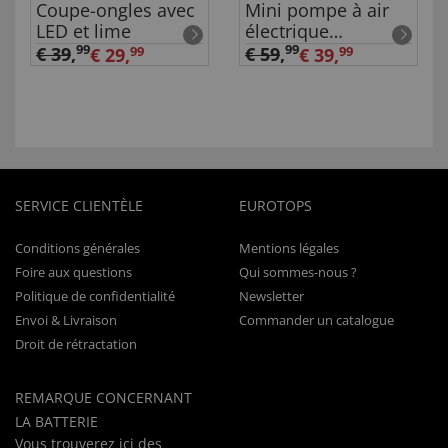
Coupe-ongles avec
Mini pompe à air
LED et lime
électrique
rechargeable
99
99
€ 39
,
€ 59
,
€ 29,
99
€ 39,
99
SERVICE CLIENTÈLE
EUROTOPS
Conditions générales
Mentions légales
Foire aux questions
Qui sommes-nous ?
Politique de confidentialité
Newsletter
Envoi & Livraison
Commander un catalogue
Droit de rétractation
REMARQUE CONCERNANT
LA BATTERIE
Vous trouverez
ici
des