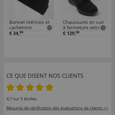
Bonnet mérinos et
Chaussures en cuir
cachemire
à fermeture velcro
pour homme
€ 34,
99
€ 129,
99
CE QUE DISENT NOS CLIENTS
4.7 sur 5 étoiles
Mesures de vérification des évaluations de clients >>