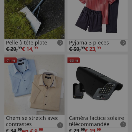
Pelle à tête plate
Pyjama 3 pièces
€
29
,
99
€
14
,
99
€
59
,
99
€
23
,
99
-
71
%
-
33
%
Chemise stretch avec
Caméra factice solaire
contrastes
télécommandée
€
34
,
99
99
€
29
,
99
€
19
,
99
en
€
9
,