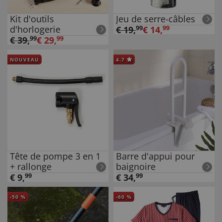
Kit d'outils
Jeu de serre-câbles
d'horlogerie
€
19
,
99
€
14
,
99
€
39
,
99
€
29
,
99
NOUVEAU
4.7
Tête de pompe 3 en 1
Barre d'appui pour
+ rallonge
baignoire
€
9
,
99
€
34
,
99
-
50
%
-
60
%