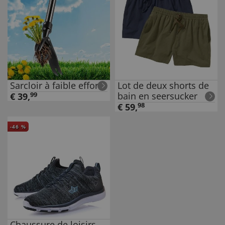
Sarcloir à faible effort
Lot de deux shorts de
bain en seersucker
€
39
,
99
€
59
,
98
-
46
%
Chaussure de loisirs