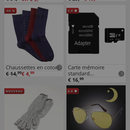
-
66
%
5.0
Chaussettes en coton
Carte mémoire
standard
€
14
,
99
€
4
,
99
correspondante 16 Go
€
16
,
99
NOUVEAU
4.6