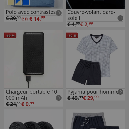
Polo avec contrastes
Couvre-volant pare-
soleil
€
39
,
99
99
en
€
14
,
€
4
,
99
€
2
,
99
-
60
%
-
40
%
Chargeur portable 10
Pyjama pour homme
000 mAh
€
49
,
99
€
29
,
99
€
24
,
99
€
9
,
99