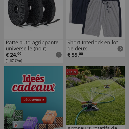
Patte auto-agrippante
Short Interlock en lot
universelle (noir)
de deux
€
24
,
99
€
55
,
00
(1,67 €/m)
-
50
%
Arroseurs rotatifs de