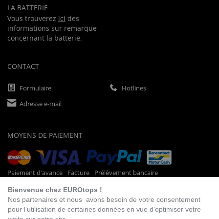
LA BATTERIE
Vous trouverez
ici
des
informations sur remarque
concernant la batterie.
CONTACT
Formulaire
Hotlines
Adresse e-mail
MOYENS DE PAIEMENT
Paiement d'avance
Facture
Prélèvement bancaire
Bienvenue chez EUROtops !
Nos partenaires et nous avons besoin de votre consentement
pour l’utilisation de certaines données en vue d’optimiser votre
VISITEZ NOTRE