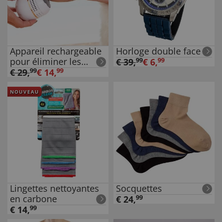
Appareil rechargeable
Horloge double face
pour éliminer les
€
39
,
99
€
6
,
99
callosités
€
29
,
99
€
14
,
99
NOUVEAU
Lingettes nettoyantes
Socquettes
en carbone
€
24
,
99
€
14
,
99