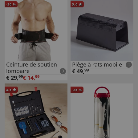
-
50
%
5.0
Ceinture de soutien
Piège à rats mobile
lombaire
€
49
,
99
€
29
,
99
€
14
,
99
4.5
-
25
%