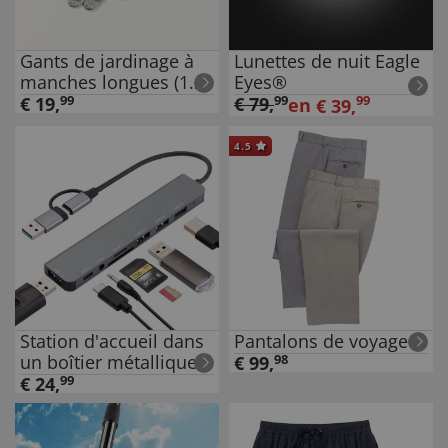
Gants de jardinage à
Lunettes de nuit Eagle
manches longues (1
Eyes®
paire)
€
19
,
99
€
79
,
99
99
en
€
39
,
4.5
Station d'accueil dans
Pantalons de voyage
un boîtier métallique
€
99
,
98
€
24
,
99