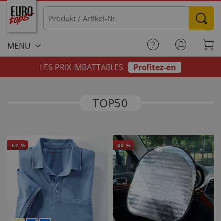
MENU
LES PRIX IMBATTABLES
Profitez-en
TOP50
-
62
%
-
40
%