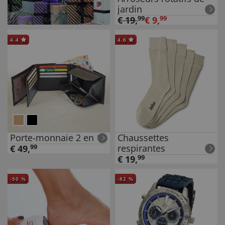
jardin
€
19
,
99
€
9
,
99
4.4
4.6
Porte-monnaie 2 en 1
Chaussettes
respirantes
€
49
,
99
€
19
,
99
-
50
%
-
82
%