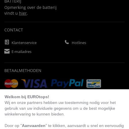
BATTERIJ
Opmerking over de batterij
vindt u
hier
.
CONTACT
Klantenservice
Hotlines
E-mailadres
BETAALMETHODEN
Vooruitbetaling
Factuur
Automatische afschrijving
Welkom bij EUROtops!
Wij en onze partners hebben uw toestemming nodig voor het
gebruik van uw individuele gegevens om u de best mogelijke
winkelervaring te kunnen bieden.
BEZOEK ONS
Door op "
Aanvaarden
" te klikken, aanvaardt u snel en eenvoudig