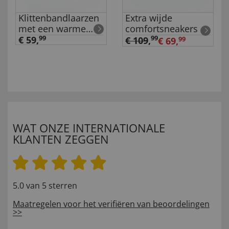
Klittenbandlaarzen
Extra wijde
met een warme
comfortsneakers
voering
€ 59,
99
99
€ 109
,
€ 69,
99
WAT ONZE INTERNATIONALE
KLANTEN ZEGGEN
5.0 van 5 sterren
Maatregelen voor het verifiëren van beoordelingen
>>