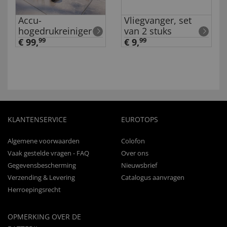
Accu-
Vliegvanger, set
hogedrukreiniger
van 2 stuks
€ 99,
99
€ 9,
99
KLANTENSERVICE
EUROTOPS
Algemene voorwaarden
Colofon
Vaak gestelde vragen - FAQ
Over ons
Gegevensbescherming
Nieuwsbrief
Verzending & Levering
Catalogus aanvragen
Herroepingsrecht
OPMERKING OVER DE