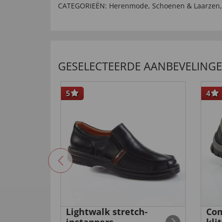
CATEGORIEËN:
Herenmode
,
Schoenen & Laarzen
GESELECTEERDE AANBEVELING
5
4
intage'
Lightwalk stretch-
Com