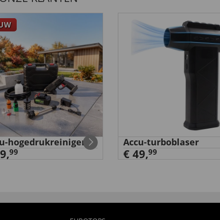
EUW
u-hogedrukreiniger
Accu-turboblaser
9,
€ 49,
99
99