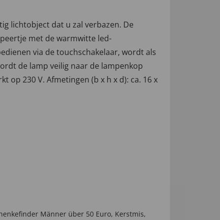
g lichtobject dat u zal verbazen. De
peertje met de warmwitte led-
e bedienen via de touchschakelaar, wordt als
ordt de lamp veilig naar de lampenkop
 op 230 V. Afmetingen (b x h x d): ca. 16 x
henkefinder Männer über 50 Euro
,
Kerstmis
,