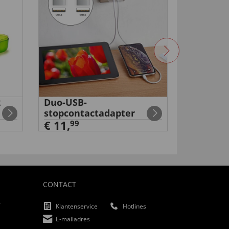
2
Duo-USB-
Oplaadb
stopcontactadapter
eeltverw
€ 11,
99
99
€ 29
,
CONTACT
f
Klantenservice
Hotlines
E-mailadres