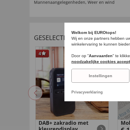
Mannenaangelegenheden
,
Weer en wind
Welkom bij EUROtops!
GESELECTEERDE AANBEVELING
Wij en onze partners hebben uw
winkelervaring te kunnen biede
4
Door op "
Aanvaarden
" te klik
noodzakelijke cookies accep
Instellingen
Privacyverklaring
DAB+ zakradio met
Mob
chting
kleurendisplay
€ 1