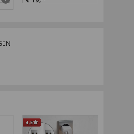
€ 179,
0
GEN
4,5
-50
%