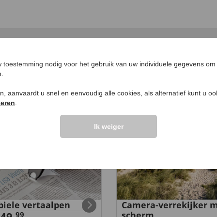
EN VOOR U
 toestemming nodig voor het gebruik van uw individuele gegevens om 
n.
ken, aanvaardt u snel en eenvoudig alle cookies, als alternatief kunt u o
teren
.
Ik weiger
iele vertaalpen
Camera-verrekijker 
49,
scherm
99