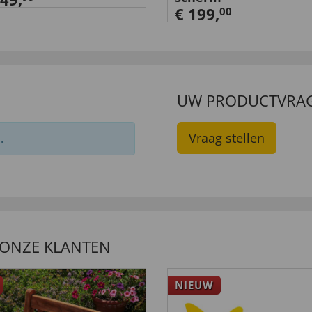
€ 199,
00
UW PRODUCTVRA
Vraag stellen
.
 ONZE KLANTEN
NIEUW