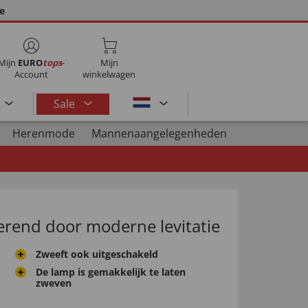
ie
Mijn
EURO
tops
-
Mijn
Account
winkelwagen
Sale
Herenmode
Mannenaangelegenheden
erend door moderne levitatie
Zweeft ook uitgeschakeld
De lamp is gemakkelijk te laten
zweven