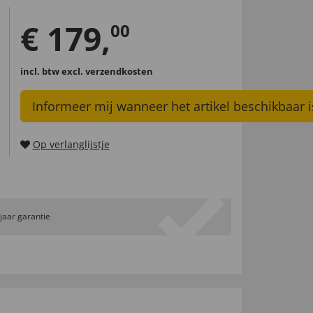
€
179
,
00
incl. btw
excl. verzendkosten
Informeer mij wanneer het artikel beschikbaar i
Op verlanglijstje
 jaar garantie