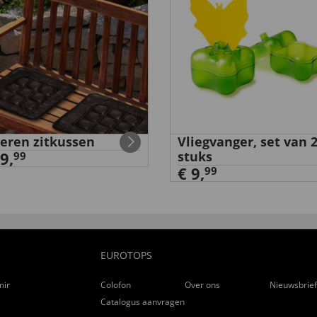
eren zitkussen
Vliegvanger, set van 
9,
stuks
99
€ 9,
99
EUROTOPS
ming
Colofon
Over ons
Nieuwsbrie
Catalogus aanvragen