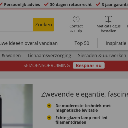
Persoonlijk advies
30 dagen retourrecht
3 jaar garant
Zoeken
Contact
Met catalogus
& Hulp
bestellen
uwe ideeën overal vandaan
Top 50
Inspiratie
n & wonen
Lichaamsverzorging
Sieraden & uurwerken
SEIZOENSOPRUIMING
Bespaar nu
Zwevende elegantie, fascin
De modernste techniek met
magnetische levitatie
Echte glazen lamp met led-
filamentdraden