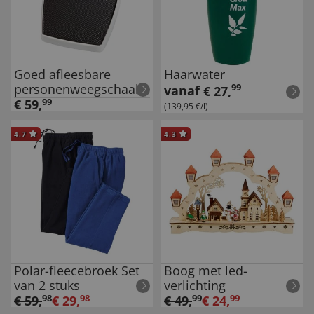
Goed afleesbare
Haarwater
personenweegschaal
99
vanaf
€
27
,
€
59
,
99
(139,95 €/l)
4.7
4.3
Polar-fleecebroek Set
Boog met led-
van 2 stuks
verlichting
€
59
,
98
€
29
,
98
€
49
,
99
€
24
,
99