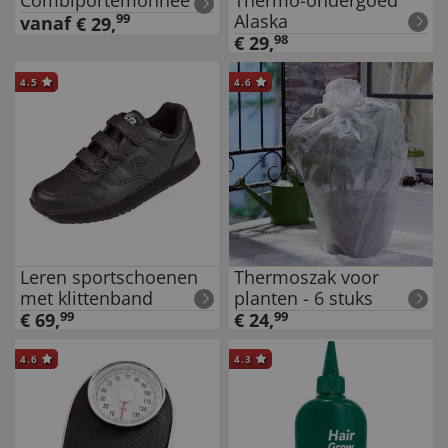
Combiportemonnee
Thermo-ondergoed
Alaska
99
vanaf
€
29
,
€
29
,
98
4.5
4.6
Leren sportschoenen
Thermoszak voor
met klittenband
planten - 6 stuks
€
69
,
99
€
24
,
99
4.6
4.3