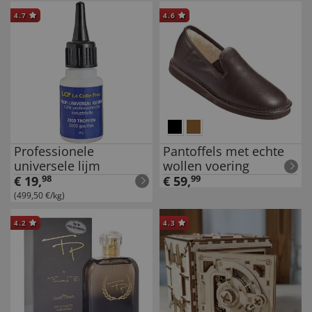
4.7
4.6
Professionele
Pantoffels met echte
universele lijm
wollen voering
€
19
,
98
€
59
,
99
(499,50 €/kg)
4.2
4.3