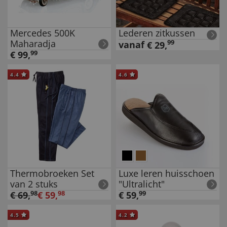
Mercedes 500K
Lederen zitkussen
Maharadja
99
vanaf
€
29
,
€
99
,
99
4.4
4.6
Thermobroeken Set
Luxe leren huisschoen
van 2 stuks
"Ultralicht"
€
69
,
98
€
59
,
98
€
59
,
99
4.5
4.2