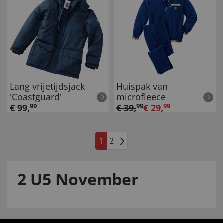
Lang vrijetijdsjack
Huispak van
'Coastguard'
microfleece
€
99
,
99
€
39
,
99
€
29
,
99
1
2
2 U5 November