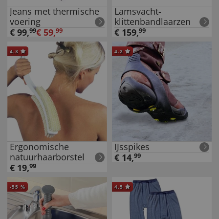
Jeans met thermische
Lamsvacht-
voering
klittenbandlaarzen
€
99
,
99
€
59
,
99
€
159
,
99
4.3
4.2
Ergonomische
IJsspikes
natuurhaarborstel
€
14
,
99
€
19
,
99
-
55
%
4.5