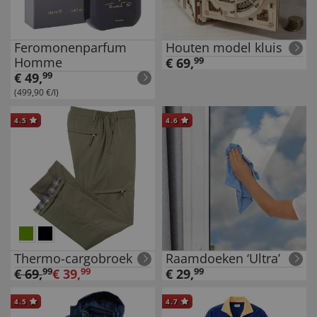
Feromonenparfum
Houten model kluis
Homme
€
69
,
99
€
49
,
99
(499,90 €/l)
4.5
4.6
Thermo-cargobroek
Raamdoeken ‘Ultra’
€
69
,
99
€
39
,
99
€
29
,
99
4.5
4.7