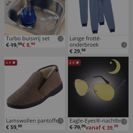
Turbo buisvrij set
Lange frotté-
onderbroek
€
19
,
99
€
8
,
99
€
29
,
98
4.5
4.6
Lamswollen pantoffels
Eagle-Eyes®-nachtbril
€
59
,
99
€
79
,
99
99
vanaf
€
39
,