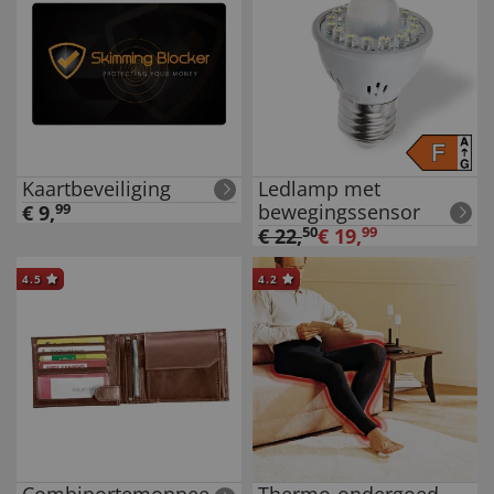
Kaartbeveiliging
Ledlamp met
bewegingssensor
€
9
,
99
€
22
,
50
€
19
,
99
4.5
4.2