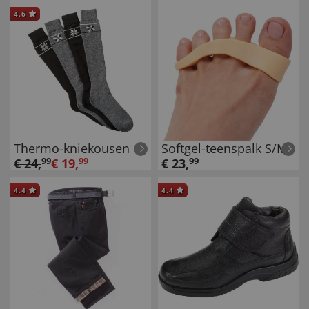
4.6
Thermo-kniekousen
Softgel-teenspalk S/M
€
24
,
99
€
19
,
99
€
23
,
99
4.4
4.4