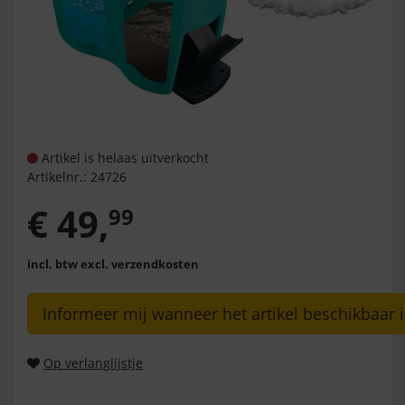
Artikel is helaas uitverkocht
Artikelnr.:
24726
€
49
,
99
incl. btw
excl. verzendkosten
Informeer mij wanneer het artikel beschikbaar i
Op verlanglijstje