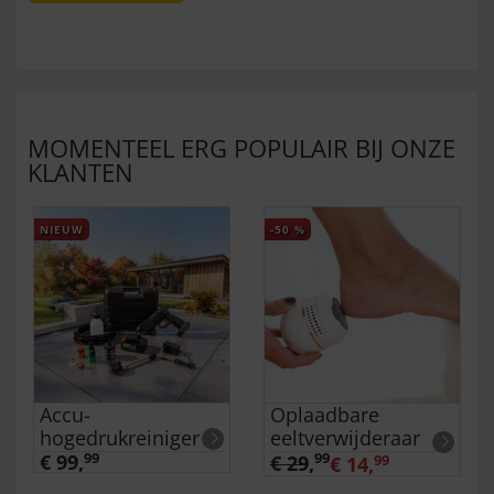
MOMENTEEL ERG POPULAIR BIJ ONZE
KLANTEN
NIEUW
-50
%
Accu-
Oplaadbare
hogedrukreiniger
eeltverwijderaar
€ 99,
99
99
€ 29
,
€ 14,
99