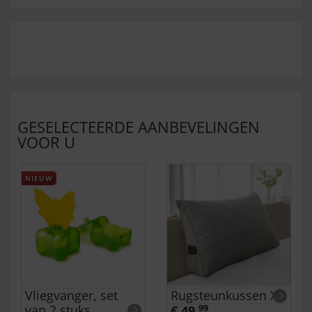
GESELECTEERDE AANBEVELINGEN
VOOR U
NIEUW
Vliegvanger, set
Rugsteunkussen XL
van 2 stuks
€ 49,
99