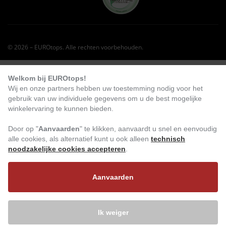
© 2026 – EUROtops. Alle rechten voorbehouden.
KLANTEN BESTELDEN OOK DIT:
Welkom bij EUROtops!
Wij en onze partners hebben uw toestemming nodig voor het
-40
%
gebruik van uw individuele gegevens om u de best mogelijke
winkelervaring te kunnen bieden.
Door op "
Aanvaarden
" te klikken, aanvaardt u snel en eenvoudig
alle cookies, als alternatief kunt u ook alleen
technisch
noodzakelijke cookies accepteren
.
Aanvaarden
LED-zaklamp
Mini-huidbevochtiger
Ik weiger
€ 6,
99
99
€ 4
,
€ 2,
99