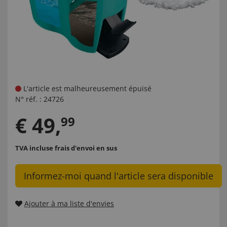
L'article est malheureusement épuisé
N° réf. :
24726
€
49
,
99
TVA incluse
frais d'envoi en sus
Informez-moi quand l'article sera disponible
Ajouter à ma liste d'envies