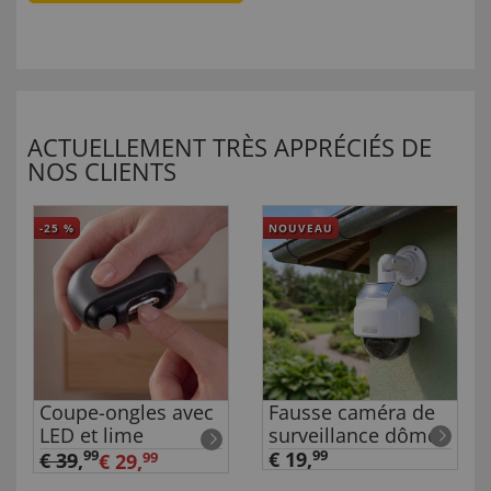
ACTUELLEMENT TRÈS APPRÉCIÉS DE
NOS CLIENTS
-25
%
NOUVEAU
Coupe-ongles avec
Fausse caméra de
LED et lime
surveillance dôme
99
€ 19,
99
€ 39
,
€ 29,
99