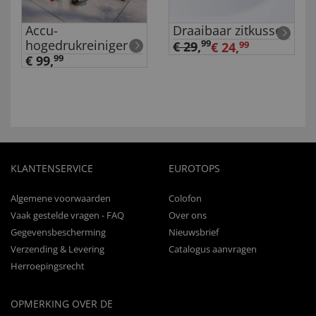
Accu-
Draaibaar zitkussen
hogedrukreiniger
99
€ 29
,
€ 24,
99
€ 99,
99
KLANTENSERVICE
EUROTOPS
Algemene voorwaarden
Colofon
Vaak gestelde vragen - FAQ
Over ons
Gegevensbescherming
Nieuwsbrief
Verzending & Levering
Catalogus aanvragen
Herroepingsrecht
OPMERKING OVER DE