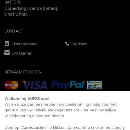
BATTERIJ
Opmerking over de batterij
vindt u
hier
.
CONTACT
Klantenservice
Hotlines
E-mailadres
BETAALMETHODEN
Vooruitbetaling
Factuur
Automatische afschrijving
Welkom bij EUROtops!
Wij en onze partners hebben uw toestemming nodig voor het
gebruik van uw individuele gegevens om u de best mogelijke
winkelervaring te kunnen bieden.
BEZOEK ONS
Door op "
Aanvaarden
" te klikken, aanvaardt u snel en eenvoudig