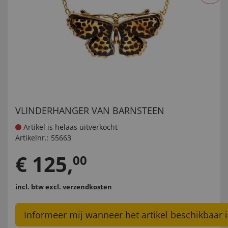
VLINDERHANGER VAN BARNSTEEN
Artikel is helaas uitverkocht
Artikelnr.:
55663
€
125
,
00
incl. btw
excl. verzendkosten
Informeer mij wanneer het artikel beschikbaar i