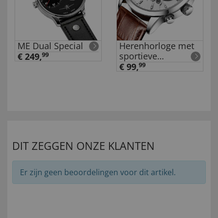
ME Dual Special
Herenhorloge met
sportieve
€ 249,
99
wijzerplaat
€ 99,
99
DIT ZEGGEN ONZE KLANTEN
Er zijn geen beoordelingen voor dit artikel.