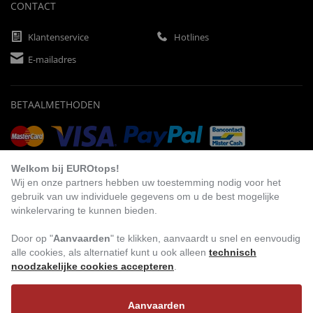
CONTACT
Klantenservice
Hotlines
E-mailadres
BETAALMETHODEN
Vooruitbetaling
Factuur
Automatische afschrijving
Welkom bij EUROtops!
Wij en onze partners hebben uw toestemming nodig voor het
gebruik van uw individuele gegevens om u de best mogelijke
winkelervaring te kunnen bieden.
BEZOEK ONS
Door op "
Aanvaarden
" te klikken, aanvaardt u snel en eenvoudig
alle cookies, als alternatief kunt u ook alleen
technisch
noodzakelijke cookies accepteren
.
Aanvaarden