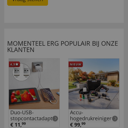
MOMENTEEL ERG POPULAIR BIJ ONZE
KLANTEN
4,5
NIEUW
Duo-USB-
Accu-
stopcontactadapter
hogedrukreiniger
€ 11,
99
€ 99,
99