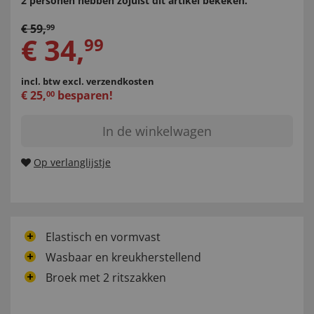
2 personen hebben zojuist dit artikel bekeken.
€
59
,
99
€
34
,
99
incl. btw
excl. verzendkosten
€
25
,
besparen!
00
In de winkelwagen
Op verlanglijstje
Elastisch en vormvast
Wasbaar en kreukherstellend
Broek met 2 ritszakken