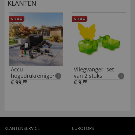
KLANTEN
NIEUW
NIEUW
Accu-
Vliegvanger, set
hogedrukreiniger
van 2 stuks
€ 99,
99
€ 9,
99
KLANTENSERVICE
EUROTOPS