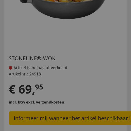
STONELINE®-WOK
Artikel is helaas uitverkocht
Artikelnr.:
24918
€
69
,
95
incl. btw
excl. verzendkosten
Informeer mij wanneer het artikel beschikbaar i