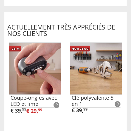
ACTUELLEMENT TRÈS APPRÉCIÉS DE
NOS CLIENTS
-25
%
NOUVEAU
Coupe-ongles avec
Clé polyvalente 5
LED et lime
en 1
99
€ 39,
99
€ 39
,
€ 29,
99