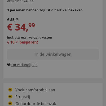
Artikelnr.:
24033
3 personen hebben zojuist dit artikel bekeken.
€
45
,
00
€
34
,
99
incl. btw
excl. verzendkosten
€
10
,
besparen!
01
In de winkelwagen
Op verlanglijstje
Voelt comfortabel aan
Strijkvrij
Geborduurde beenzak