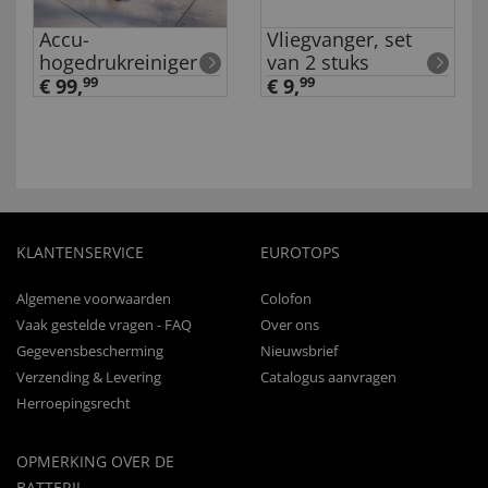
Accu-
Vliegvanger, set
hogedrukreiniger
van 2 stuks
€ 99,
99
€ 9,
99
KLANTENSERVICE
EUROTOPS
Algemene voorwaarden
Colofon
Vaak gestelde vragen - FAQ
Over ons
Gegevensbescherming
Nieuwsbrief
Verzending & Levering
Catalogus aanvragen
Herroepingsrecht
OPMERKING OVER DE
BATTERIJ