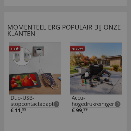
MOMENTEEL ERG POPULAIR BIJ ONZE
KLANTEN
4,5
NIEUW
Duo-USB-
Accu-
stopcontactadapter
hogedrukreiniger
€ 11,
99
€ 99,
99