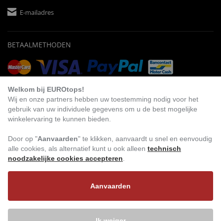
E-mailadres
BETAALMETHODEN
Vooruitbetaling
Factuur
Automatische afschrijving
Welkom bij EUROtops!
Wij en onze partners hebben uw toestemming nodig voor het
gebruik van uw individuele gegevens om u de best mogelijke
winkelervaring te kunnen bieden.
BEZOEK ONS
Door op "
Aanvaarden
" te klikken, aanvaardt u snel en eenvoudig
alle cookies, als alternatief kunt u ook alleen
technisch
noodzakelijke cookies accepteren
.
Aanvaarden
Ik weiger