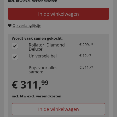
incl. btw
excl. verzendkosten
In de winkelwagen
Op verlanglijstje
Wordt vaak samen gekocht:
Rollator 'Diamond
€
299
,
00
Deluxe'
Universele bel
€
12
,
99
Prijs voor alles
€
311
,
99
samen:
€
311
,
99
incl. btw
excl. verzendkosten
In de winkelwagen