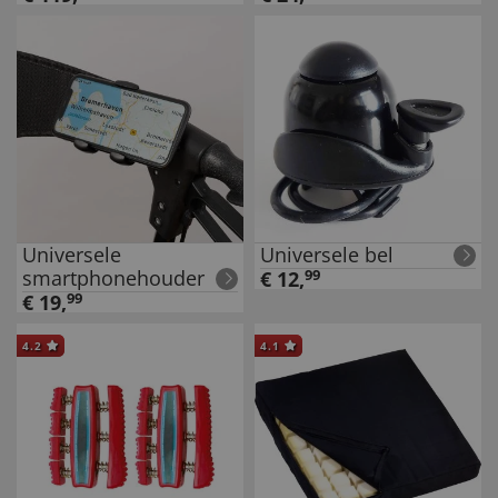
Universele
Universele bel
smartphonehouder
€
12
,
99
€
19
,
99
4.2
4.1