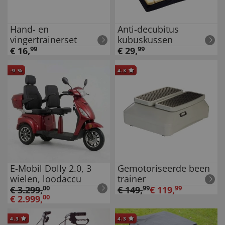
Hand- en
Anti-decubitus
vingertrainerset
kubuskussen
€
16
,
99
€
29
,
99
-
9
%
4.3
E-Mobil Dolly 2.0, 3
Gemotoriseerde been
wielen, loodaccu
trainer
€
3.299
,
00
€
149
,
99
€
119
,
99
€
2.999
,
00
4.3
4.3