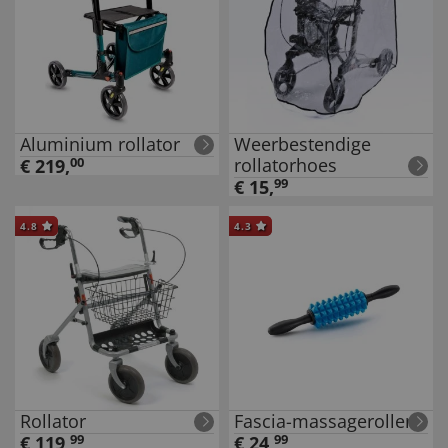
Aluminium rollator
Weerbestendige
rollatorhoes
€
219
,
00
€
15
,
99
4.8
4.3
Rollator
Fascia-massageroller
€
119
,
99
€
24
,
99