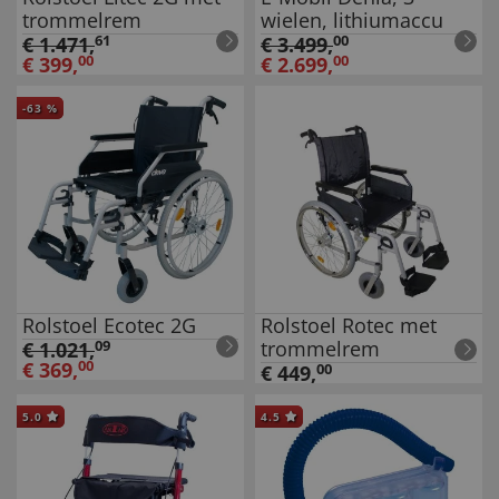
trommelrem
wielen, lithiumaccu
€
1.471
,
61
€
3.499
,
00
€
399
,
00
€
2.699
,
00
-
63
%
Rolstoel Ecotec 2G
Rolstoel Rotec met
trommelrem
€
1.021
,
09
€
369
,
00
€
449
,
00
5.0
4.5