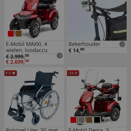
E-Mobil MAXXI, 4
Bekerhouder
wielen, loodaccu
€
14
,
99
€
2.999
,
00
€
2.699
,
00
5.0
-
22
%
Rolstoel Litec 2G met
E-Mobil Denia, 3