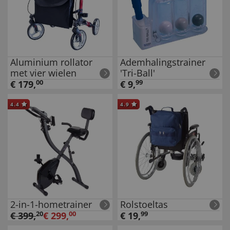
Aluminium rollator
Ademhalingstrainer
met vier wielen
'Tri-Ball'
€
179
,
00
€
9
,
99
4.4
4.9
2-in-1-hometrainer
Rolstoeltas
€
399
,
20
€
299
,
00
€
19
,
99