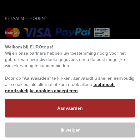
BETAALMETHODEN
Vooruitbetaling
Factuur
Automatische afschrijving
Welkom bij EUROtops!
Wij en onze partners hebben uw toestemming nodig voor het
gebruik van uw individuele gegevens om u de best mogelijke
winkelervaring te kunnen bieden.
BEZOEK ONS
Door op "
Aanvaarden
" te klikken, aanvaardt u snel en eenvoudig
alle cookies, als alternatief kunt u ook alleen
technisch
noodzakelijke cookies accepteren
.
Aanvaarden
Ik weiger