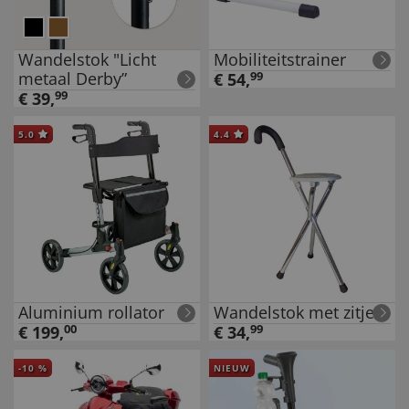
Wandelstok "Licht
Mobiliteitstrainer
metaal Derby”
€
54
,
99
€
39
,
99
5.0
4.4
Aluminium rollator
Wandelstok met zitje
€
199
,
00
€
34
,
99
-
10
%
NIEUW