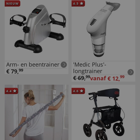
NIEUW
4.5
Arm- en beentrainer
'Medic Plus'-
longtrainer
€
79
,
99
€
69
,
99
99
vanaf
€
12
,
4.4
4.6