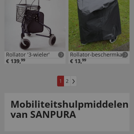
Rollator '3-wieler'
Rollator-beschermkap
€
139
,
99
€
13
,
99
1
2
Mobiliteitshulpmiddelen
van SANPURA