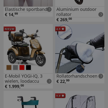
Elastische sportband
Aluminium outdoor
rollator
€
14
,
99
€
269
,
00
NIEUW
4.5
E-Mobil YOGI-IQ, 3
Rollatorhandschoen
wielen, loodaccu
€
22
,
99
€
1.999
,
00
5.0