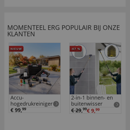
MOMENTEEL ERG POPULAIR BIJ ONZE
KLANTEN
NIEUW
-67
%
Accu-
2-in-1 binnen- en
hogedrukreiniger
buitenwisser
€ 99,
99
99
€ 29
,
€ 9,
99