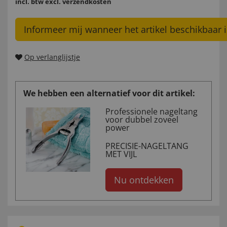
incl. btw
excl. verzendkosten
Informeer mij wanneer het artikel beschikbaar i
Op verlanglijstje
We hebben een alternatief voor dit artikel:
Professionele nageltang
voor dubbel zoveel
power
PRECISIE-NAGELTANG
MET VIJL
Nu ontdekken