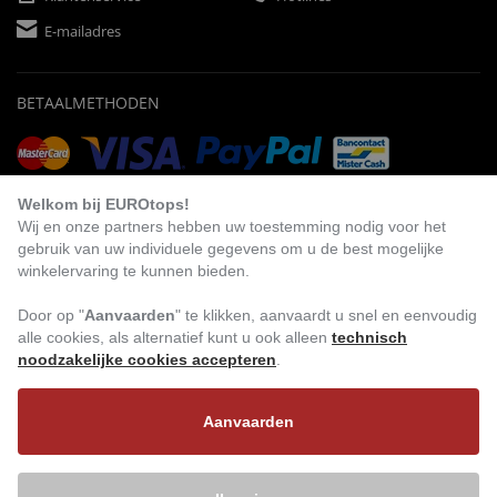
E-mailadres
BETAALMETHODEN
Vooruitbetaling
Factuur
Automatische afschrijving
Welkom bij EUROtops!
Wij en onze partners hebben uw toestemming nodig voor het
gebruik van uw individuele gegevens om u de best mogelijke
winkelervaring te kunnen bieden.
BEZOEK ONS
Door op "
Aanvaarden
" te klikken, aanvaardt u snel en eenvoudig
alle cookies, als alternatief kunt u ook alleen
technisch
noodzakelijke cookies accepteren
.
Aanvaarden