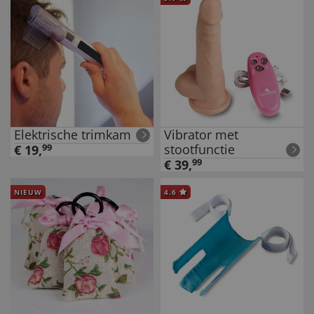
Elektrische trimkam
Vibrator met
stootfunctie
€
19
,
99
€
39
,
99
NIEUW
4.6