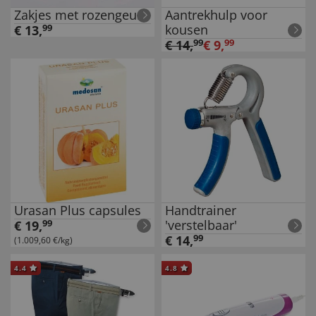
Zakjes met rozengeur
Aantrekhulp voor
kousen
€
13
,
99
€
14
,
99
€
9
,
99
Urasan Plus capsules
Handtrainer
'verstelbaar'
€
19
,
99
€
14
,
99
(1.009,60 €/kg)
4.4
4.8