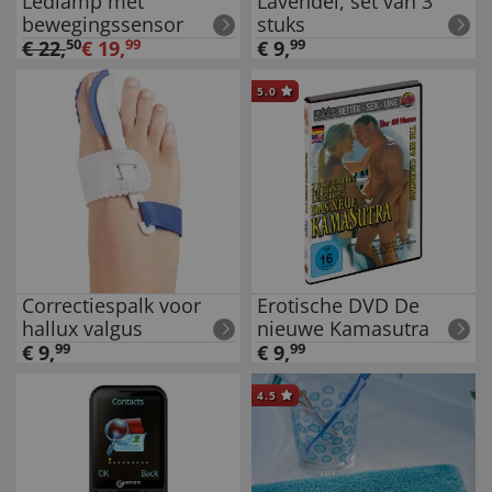
Ledlamp met
Lavendel, set van 3
bewegingssensor
stuks
€
22
,
50
€
19
,
99
€
9
,
99
5.0
Correctiespalk voor
Erotische DVD De
hallux valgus
nieuwe Kamasutra
€
9
,
99
€
9
,
99
4.5