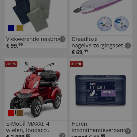
Vlekwerende reisbroek
Draadloze
nagelverzorgingsset
€
99
,
99
'Feeling'
€
69
,
99
-
10
%
4.7
E-Mobil MAXXI, 4
Heren
wielen, loodaccu
incontinentieverband
Seni Man Light
€
2.999
,
00
99