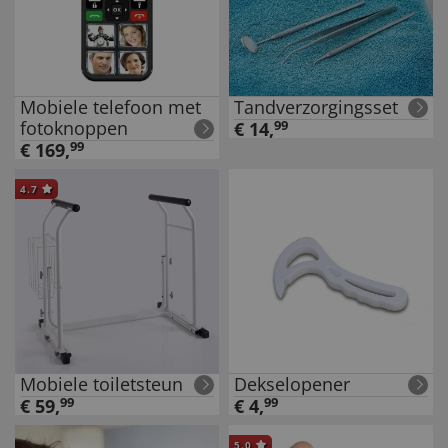
Mobiele telefoon met
Tandverzorgingsset
fotoknoppen
€
14
,
99
€
169
,
99
4.7
Mobiele toiletsteun
Dekselopener
€
59
,
99
€
4
,
99
5.0