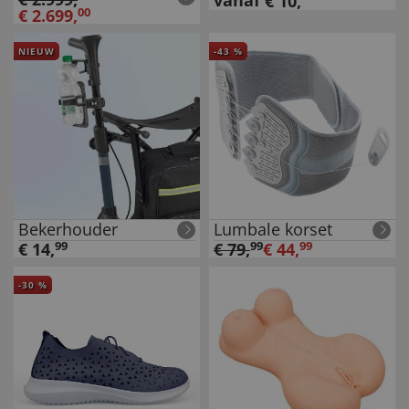
vanaf
€
10
,
€
2.699
,
00
NIEUW
-
43
%
Bekerhouder
Lumbale korset
€
14
,
99
€
79
,
99
€
44
,
99
-
30
%