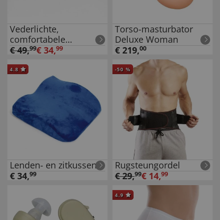
Vederlichte,
Torso-masturbator
comfortabele
Deluxe Woman
damesschoenen
€
49
,
99
€
34
,
99
€
219
,
00
4.8
-
50
%
Lenden- en zitkussen
Rugsteungordel
€
34
,
99
€
29
,
99
€
14
,
99
4.9