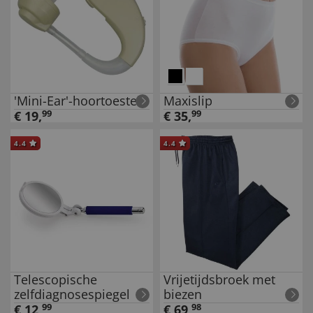
'Mini-Ear'-hoortoestel
Maxislip
€
19
,
99
€
35
,
99
4.4
4.4
Telescopische
Vrijetijdsbroek met
zelfdiagnosespiegel
biezen
€
12
,
99
€
69
,
98