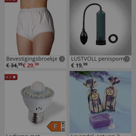
Bevestigingsbroekje
LUSTVOLL penispomp
€
34
,
99
€
29
,
99
€
19
,
99
4.2