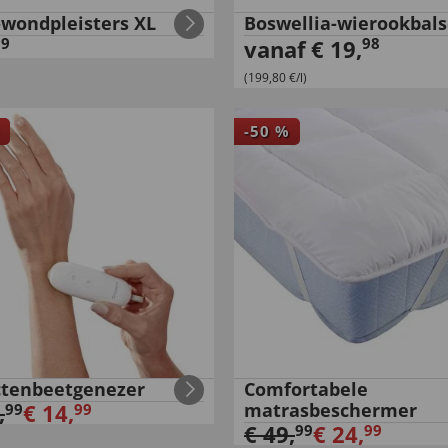
-wondpleisters XL
Boswellia-wierookbal
99
98
vanaf
€
19
,
(199,80 €/l)
-
50
%
ctenbeetgenezer
Comfortabele
,
€
14
,
matrasbeschermer
99
99
€
49
,
€
24
,
99
99