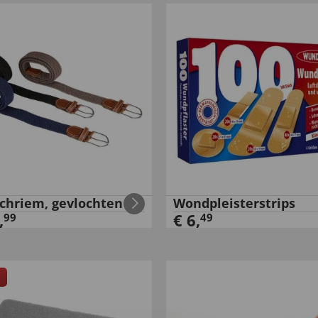
tchriem, gevlochten
Wondpleisterstrips
,
€
6
,
99
49