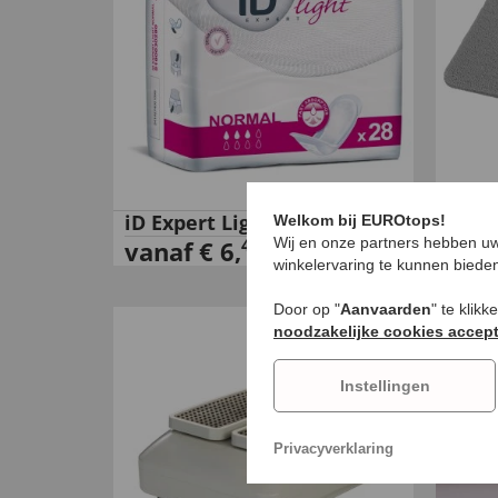
iD Expert Light
Well
Welkom bij EUROtops!
€
19
49
Wij en onze partners hebben uw
vanaf
€
6
,
winkelervaring te kunnen biede
Door op "
Aanvaarden
" te klik
noodzakelijke cookies accep
Instellingen
Privacyverklaring