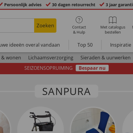
Persoonlijk advies
30 dagen retourrecht
3 jaar garant
Zoeken
Contact
Met catalogus
& Hulp
bestellen
uwe ideeën overal vandaan
Top 50
Inspiratie
 & wonen
Lichaamsverzorging
Sieraden & uurwerken
SEIZOENSOPRUIMING
Bespaar nu
SANPURA