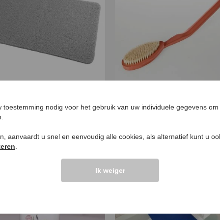
ness-badmat
Rugborstel
,
€
12
,
€
14
,
 toestemming nodig voor het gebruik van uw individuele gegevens om 
99
99
99
n.
ken, aanvaardt u snel en eenvoudig alle cookies, als alternatief kunt u o
NIEUW
teren
.
Ik weiger