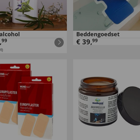
alcohol
Beddengoedset
,
€
39
,
99
99
l)