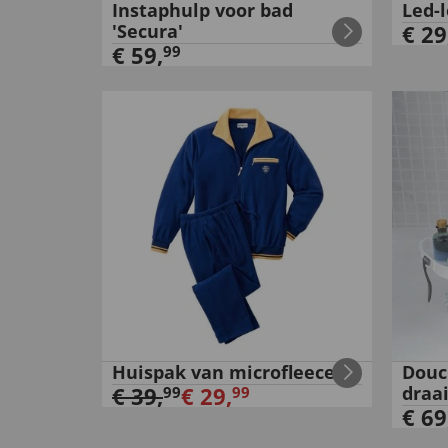
Instaphulp voor bad
Led-
'Secura'
€
29
€
59
,
99
Huispak van microfleece
Douc
€
39
,
€
29
,
draai
99
99
€
69