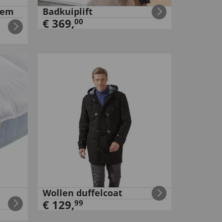
sem
Badkuiplift
€
369
,
00
Wollen duffelcoat
€
129
,
99