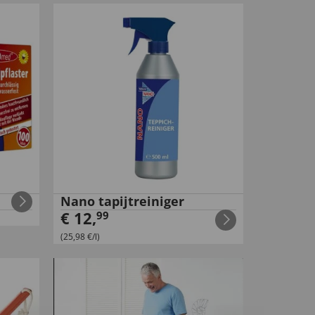
Nano tapijtreiniger
€
12
,
99
(25,98 €/l)