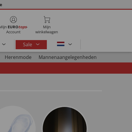
ie
Mijn
EURO
tops
-
Mijn
Account
winkelwagen
Sale
Herenmode
Mannenaangelegenheden