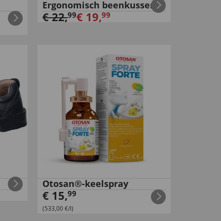
Ergonomisch beenkussen
€
22
,
€
19
,
99
99
Otosan®-keelspray
€
15
,
99
(533,00 €/l)