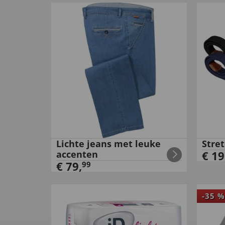
Lichte jeans met leuke
Stre
accenten
€
19
€
79
,
99
-
35
%