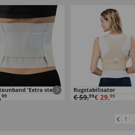
teunband 'Extra sterk'
Rugstabilisator
,
€
59
,
€
29
,
99
99
99
1
..