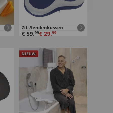
Zit-/lendenkussen
€
59
,
€
29
,
99
99
NIEUW