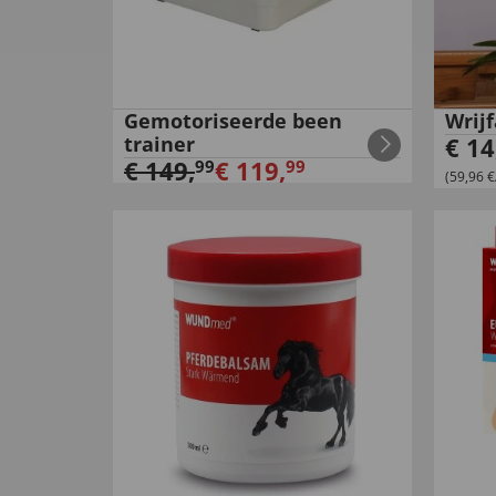
Gemotoriseerde been
Wrijf
trainer
€
14
€
149
,
€
119
,
99
99
(59,96 €/