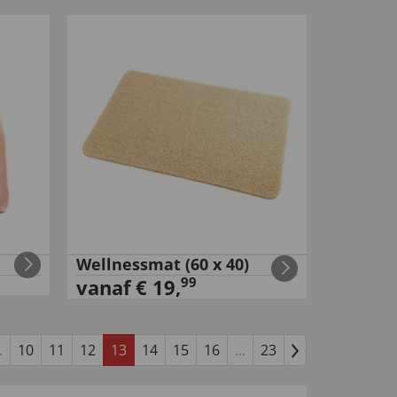
Wellnessmat (60 x 40)
99
vanaf
€
19
,
.
10
11
12
13
14
15
16
...
23