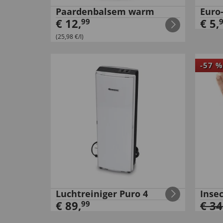
Paardenbalsem warm
Euro
€
12
,
€
5
,
99
(25,98 €/l)
-
57
%
Luchtreiniger Puro 4
Inse
€
89
,
€
34
99