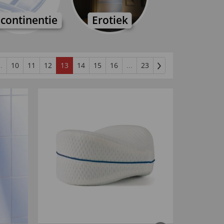
ncontinentie
Erotiek
..
10
11
12
13
14
15
16
...
23