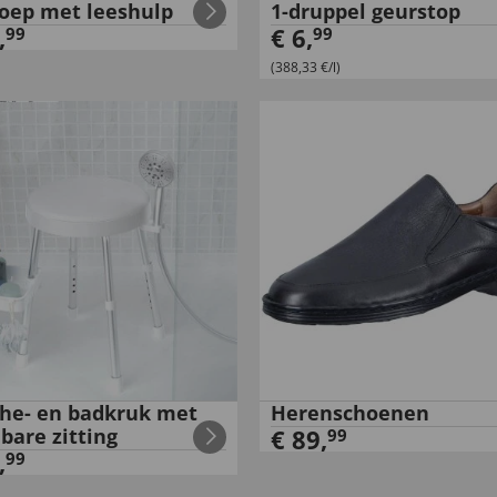
loep met leeshulp
1-druppel geurstop
,
€
6
,
99
99
(388,33 €/l)
he- en badkruk met
Herenschoenen
bare zitting
€
89
,
99
,
99