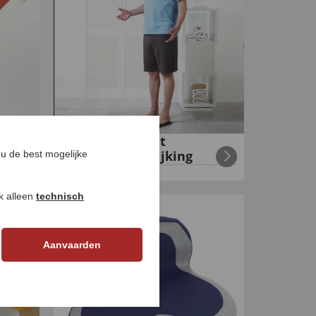
Weegschaal met
gewichtsvergelijking
u de best mogelijke
€
39
,
€
14
,
99
99
ok alleen
technisch
-
50
%
Aanvaarden