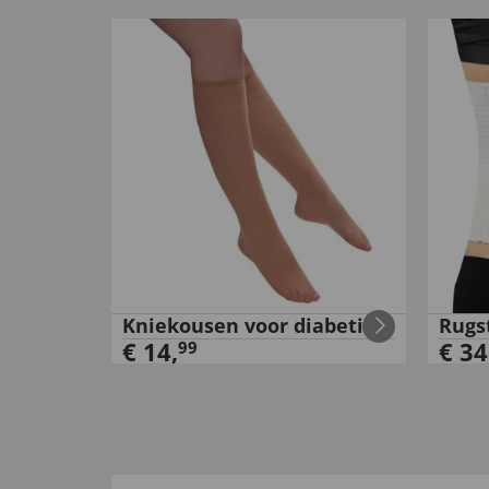
Kniekousen voor diabetici
Rugs
€
14
,
€
34
99