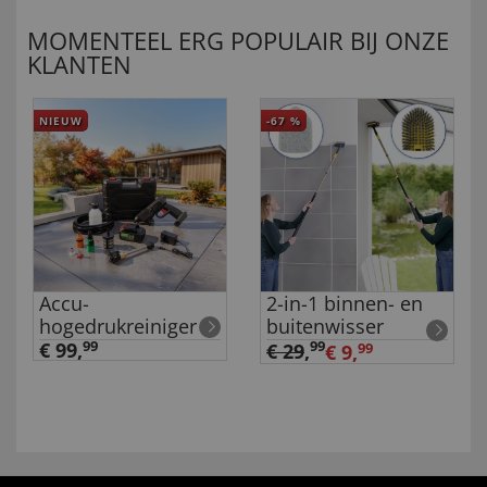
MOMENTEEL ERG POPULAIR BIJ ONZE
KLANTEN
NIEUW
-67
%
Accu-
2-in-1 binnen- en
hogedrukreiniger
buitenwisser
€ 99,
99
99
€ 29
,
€ 9,
99