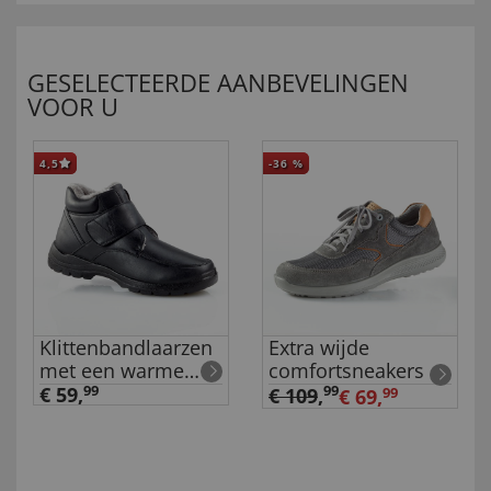
GESELECTEERDE AANBEVELINGEN
VOOR U
4,5
-36
%
Klittenbandlaarzen
Extra wijde
met een warme
comfortsneakers
voering
€ 59,
99
99
€ 109
,
€ 69,
99