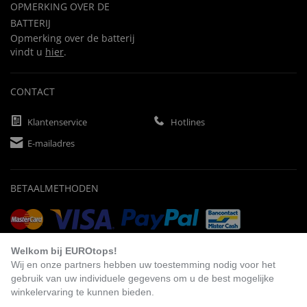
OPMERKING OVER DE
BATTERIJ
Opmerking over de batterij
vindt u
hier
.
CONTACT
Klantenservice
Hotlines
E-mailadres
BETAALMETHODEN
Vooruitbetaling
Factuur
Automatische afschrijving
Welkom bij EUROtops!
Wij en onze partners hebben uw toestemming nodig voor het
gebruik van uw individuele gegevens om u de best mogelijke
winkelervaring te kunnen bieden.
BEZOEK ONS