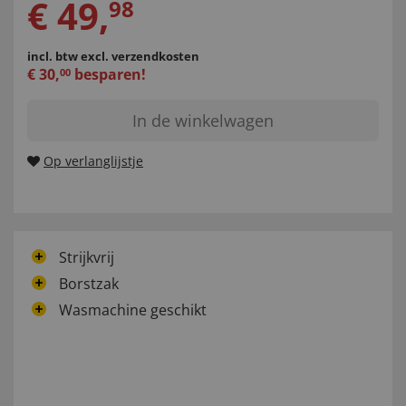
€
49
,
98
incl. btw
excl. verzendkosten
€
30
,
besparen!
00
In de winkelwagen
Op verlanglijstje
Strijkvrij
Borstzak
Wasmachine geschikt