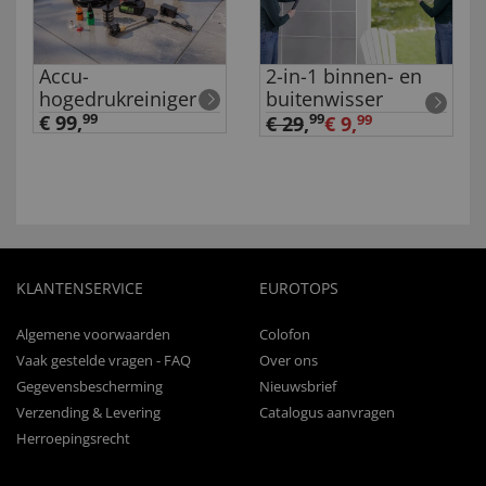
Accu-
2-in-1 binnen- en
hogedrukreiniger
buitenwisser
€ 99,
99
99
€ 29
,
€ 9,
99
KLANTENSERVICE
EUROTOPS
Algemene voorwaarden
Colofon
Vaak gestelde vragen - FAQ
Over ons
Gegevensbescherming
Nieuwsbrief
Verzending & Levering
Catalogus aanvragen
Herroepingsrecht