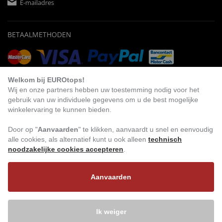
E-mailadres
BETAALMETHODEN
Vooruitbetaling
Factuur
Automatische afschrijving
Welkom bij EUROtops!
Wij en onze partners hebben uw toestemming nodig voor het
gebruik van uw individuele gegevens om u de best mogelijke
winkelervaring te kunnen bieden.
BEZOEK ONS
Door op "
Aanvaarden
" te klikken, aanvaardt u snel en eenvoudig
alle cookies, als alternatief kunt u ook alleen
technisch
noodzakelijke cookies accepteren
.
Aanvaarden
Ik weiger