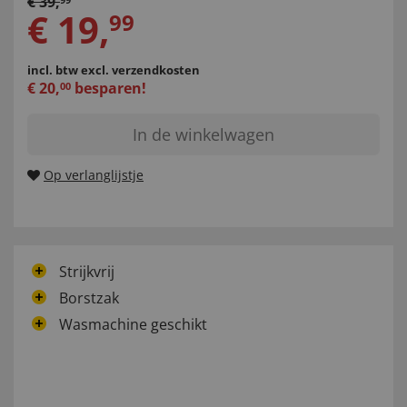
€
39
,
€
19
,
99
incl. btw
excl. verzendkosten
€
20
,
besparen!
00
In de winkelwagen
Op verlanglijstje
Strijkvrij
Borstzak
Wasmachine geschikt