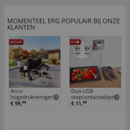
MOMENTEEL ERG POPULAIR BIJ ONZE
KLANTEN
NIEUW
4,5
Accu-
Duo-USB-
hogedrukreiniger
stopcontactadapter
€ 99,
99
€ 11,
99