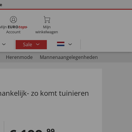
ie
Mijn
EURO
tops
-
Mijn
Account
winkelwagen
Sale
Herenmode
Mannenaangelegenheden
ankelijk- zo komt tuinieren
99