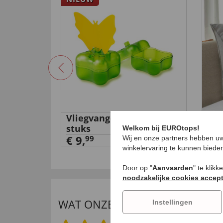
e
Vliegvanger, set van 2
Rug
0-in-1'
stuks
€ 4
Welkom bij EUROtops!
€ 9,
99
Wij en onze partners hebben uw
winkelervaring te kunnen biede
Door op "
Aanvaarden
" te klik
noodzakelijke cookies accep
WAT ONZE INTERNATIONALE K
Instellingen