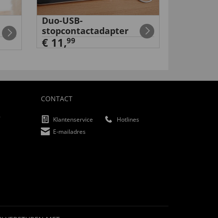
Duo-USB-
Rugsteu
stopcontactadapter
€ 49,
99
€ 11,
99
CONTACT
f
Klantenservice
Hotlines
E-mailadres