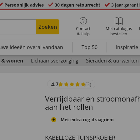
Persoonlijk advies
30 dagen retourrecht
3 jaar garant
Zoeken
Contact
Met catalogus
& Hulp
bestellen
uwe ideeën overal vandaan
Top 50
Inspiratie
 & wonen
Lichaamsverzorging
Sieraden & uurwerken
4.7
(3)
Verrijdbaar en stroomonafh
aan het rollen
Met extra rug-draagriem
KABELLOZE TUINSPROEIER