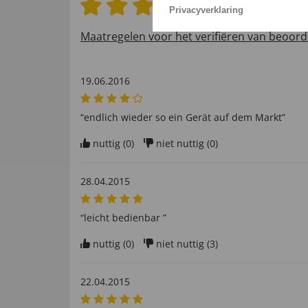
4.7 van 5 sterren
Privacyverklaring
Maatregelen voor het verifiëren van beoord
19.06.2016
“endlich wieder so ein Gerät auf dem Markt”
nuttig (
0
)
niet nuttig (
0
)
28.04.2015
“leicht bedienbar ”
nuttig (
0
)
niet nuttig (
3
)
22.04.2015