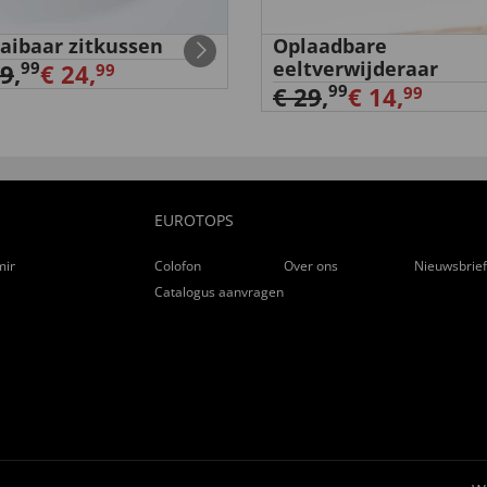
aibaar zitkussen
Oplaadbare
eeltverwijderaar
99
29
,
€ 24,
99
99
€ 29
,
€ 14,
99
EUROTOPS
ming
Colofon
Over ons
Nieuwsbrie
Catalogus aanvragen