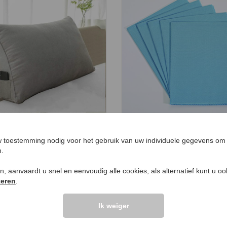
steunkussen XL
Raamdoeken ‘Ultra’
9,
€ 29,
99
99
 toestemming nodig voor het gebruik van uw individuele gegevens om 
n.
ken, aanvaardt u snel en eenvoudig alle cookies, als alternatief kunt u o
teren
.
LANTEN ZEGGEN
UW PRODUCTVRA
Ik weiger