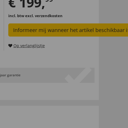
€
199
,
incl. btw
excl. verzendkosten
Informeer mij wanneer het artikel beschikbaar i
Op verlanglijstje
 jaar garantie