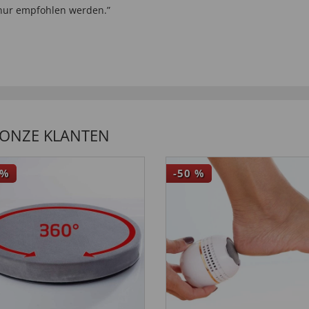
 nur empfohlen werden.”
 ONZE KLANTEN
%
-50
%