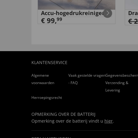
'Pauw' op
Accu-hogedrukreiniger
Dra
€ 99,
99
€ 
KLANTENSERVICE
Algemene
Vaak gestelde vragen
Gegevensbescher
voorwaarden
- FAQ
Verzending &
Levering
Herroepingsrecht
OPMERKING OVER DE BATTERIJ
Opmerking over de batterij vindt u
hier
.