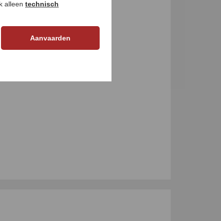
ok alleen
technisch
GEN
Aanvaarden