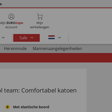
ie
Mijn
EURO
tops
-
Mijn
Account
winkelwagen
Sale
Herenmode
Mannenaangelegenheden
ol team: Comfortabel katoen
Met elastische boord