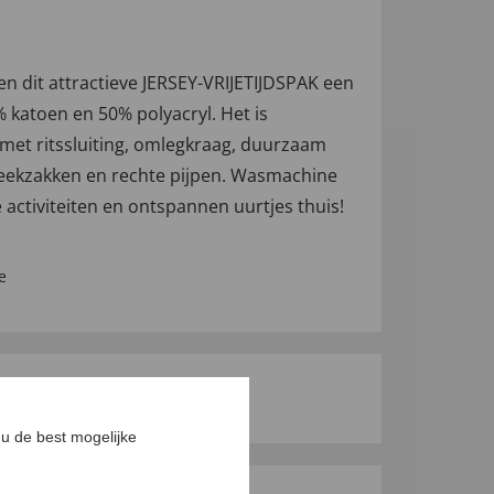
ven dit attractieve JERSEY-VRIJETIJDSPAK een
% katoen en 50% polyacryl. Het is
 met ritssluiting, omlegkraag, duurzaam
steekzakken en rechte pijpen. Wasmachine
activiteiten en ontspannen uurtjes thuis!
e
u de best mogelijke