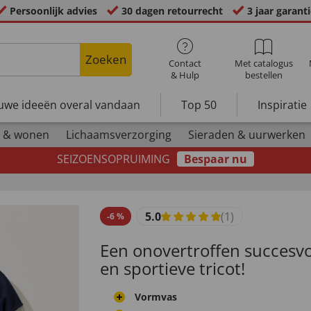
Persoonlijk advies
30 dagen retourrecht
3 jaar garant
Zoeken
Contact
Met catalogus
& Hulp
bestellen
uwe ideeën overal vandaan
Top 50
Inspiratie
 & wonen
Lichaamsverzorging
Sieraden & uurwerken
SEIZOENSOPRUIMING
Bespaar nu
5.0
(1)
-
6
%
Een onovertroffen succesv
en sportieve tricot!
Vormvas