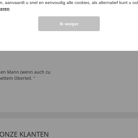
ken, aanvaardt u snel en eenvoudig alle cookies, als alternatief kunt u o
LANTEN ZEGGEN
UW PRODUCTVRA
teren
.
Vraag stellen
Ik weiger
elingen >>
inen Mann (wenn auch zu
ettem Oberteil. ”
 ONZE KLANTEN