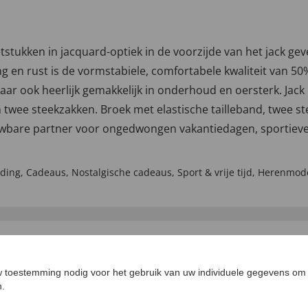
zetstukken in jacquard-optiek in de voorzijde van het jack ge
ng en rust is de vormstabiele, comfortabele kwaliteit van 50
aar ook heerlijk gemakkelijk in onderhoud en oersterk. Jack
 twee steekzakken. Broek met elastische tailleband, twee 
ouwbare partner voor ongedwongen vakantiedagen, sportieve 
eding
,
Cadeaus
,
Nostalgische cadeaus
,
Sport & vrije tijd
,
Herenmod
 toestemming nodig voor het gebruik van uw individuele gegevens om 
n.