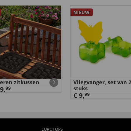
NIEUW
eren zitkussen
Vliegvanger, set van 
9,
stuks
99
€ 9,
99
EUROTOPS