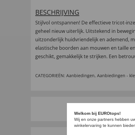
BESCHRIJVING
Stijlvol ontspannen! De effectieve tricot-in
geheel nieuw uiterlijk. Uitstekend in bewegi
uitzonderlijk huidvriendelijk en ademend, m
elastische boorden aan mouwen en taille en
geschikt, gemakkelijk te strijken. Een betr
CATEGORIEËN:
Aanbiedingen
,
Aanbiedingen - kl
Welkom bij EUROtops!
Wij en onze partners hebben uw
winkelervaring te kunnen biede