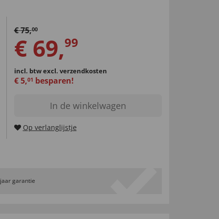
€
75
,
00
€
69
,
99
incl. btw
excl. verzendkosten
€
5
,
besparen!
01
In de winkelwagen
Op verlanglijstje
 jaar garantie