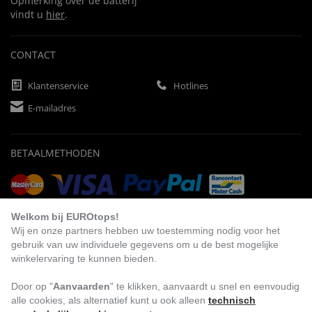
Opmerking over de batterij
vindt u
hier
.
CONTACT
Klantenservice
Hotlines
E-mailadres
BETAALMETHODEN
Vooruitbetaling
Factuur
Automatische afschrijving
Welkom bij EUROtops!
Wij en onze partners hebben uw toestemming nodig voor het
gebruik van uw individuele gegevens om u de best mogelijke
winkelervaring te kunnen bieden.
BEZOEK ONS
Door op "
Aanvaarden
" te klikken, aanvaardt u snel en eenvoudig
alle cookies, als alternatief kunt u ook alleen
technisch