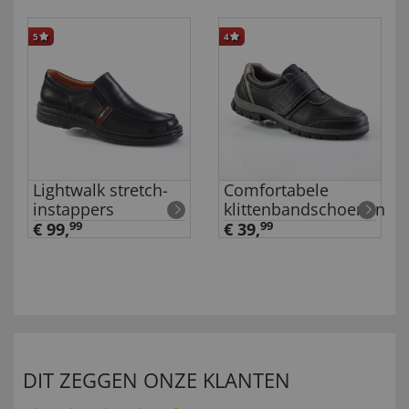
5
4
Lightwalk stretch-
Comfortabele
instappers
klittenbandschoenen
€ 99,
99
€ 39,
99
DIT ZEGGEN ONZE KLANTEN