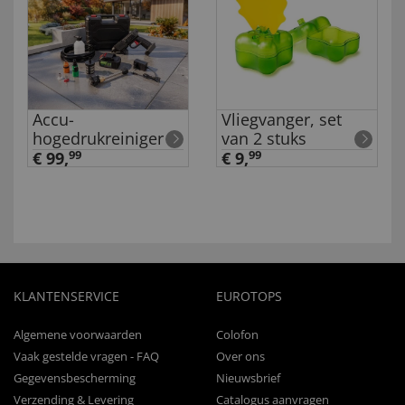
Accu-
Vliegvanger, set
hogedrukreiniger
van 2 stuks
€ 99,
99
€ 9,
99
KLANTENSERVICE
EUROTOPS
Algemene voorwaarden
Colofon
Vaak gestelde vragen - FAQ
Over ons
Gegevensbescherming
Nieuwsbrief
Verzending & Levering
Catalogus aanvragen