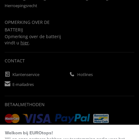
Herroepingsrecht
OPMERKING OVER DE
BATTERIJ
Opmerking over de batterij
vindt u
hier
.
CONTACT
Klantenservice
Hotlines
E-mailadres
BETAALMETHODEN
Vooruitbetaling
Factuur
Automatische afschrijving
Welkom bij EUROtops!