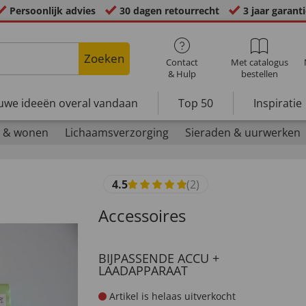
Persoonlijk advies
30 dagen retourrecht
3 jaar garant
Zoeken
Contact
Met catalogus
& Hulp
bestellen
uwe ideeën overal vandaan
Top 50
Inspiratie
 & wonen
Lichaamsverzorging
Sieraden & uurwerken
4.5
(2)
Accessoires
BIJPASSENDE ACCU +
LAADAPPARAAT
Artikel is helaas uitverkocht