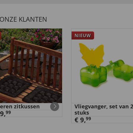
 ONZE KLANTEN
NIEUW
eren zitkussen
Vliegvanger, set van 
9,
stuks
99
€ 9,
99