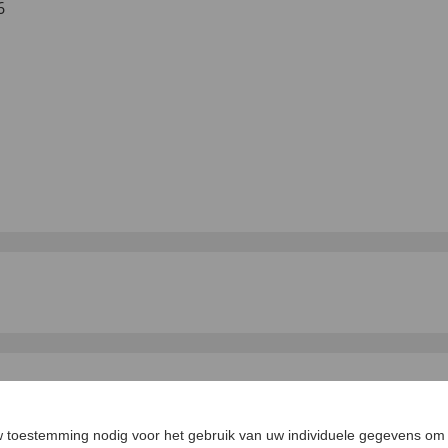
6
LANTEN ZEGGEN
UW PRODUCTVRA
 toestemming nodig voor het gebruik van uw individuele gegevens om 