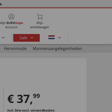
ie
Mijn
EURO
tops
-
Mijn
Account
winkelwagen
Sale
Herenmode
Mannenaangelegenheden
€
37
,
99
incl. btw
excl. verzendkosten