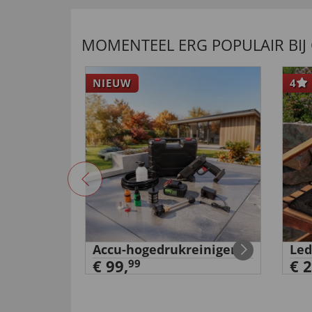
MOMENTEEL ERG POPULAIR BIJ
NIEUW
4
met
Accu-hogedrukreiniger
Led
€ 99,
€ 2
99