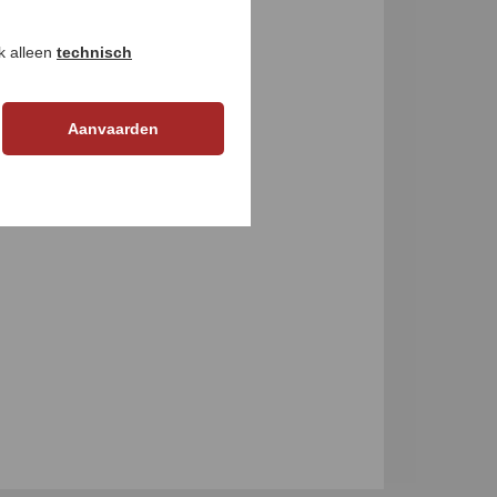
ok alleen
technisch
Aanvaarden