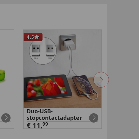
4,5
-50
%
2
Duo-USB-
Oplaadb
stopcontactadapter
eeltverw
€ 11,
99
99
€ 29
,