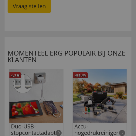
Vraag stellen
MOMENTEEL ERG POPULAIR BIJ ONZE
KLANTEN
4,5
NIEUW
Duo-USB-
Accu-
stopcontactadapter
hogedrukreiniger