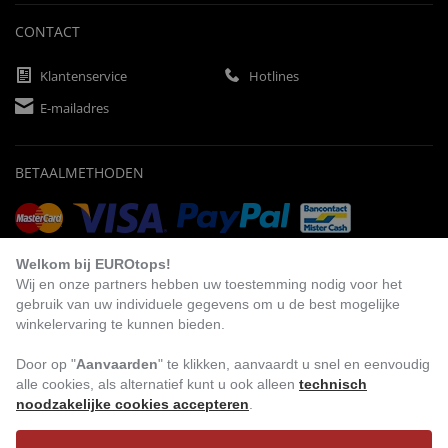
CONTACT
Klantenservice
Hotlines
E-mailadres
BETAALMETHODEN
Vooruitbetaling
Factuur
Automatische afschrijving
Welkom bij EUROtops!
Wij en onze partners hebben uw toestemming nodig voor het
gebruik van uw individuele gegevens om u de best mogelijke
winkelervaring te kunnen bieden.
BEZOEK ONS
Door op "
Aanvaarden
" te klikken, aanvaardt u snel en eenvoudig
alle cookies, als alternatief kunt u ook alleen
technisch
noodzakelijke cookies accepteren
.