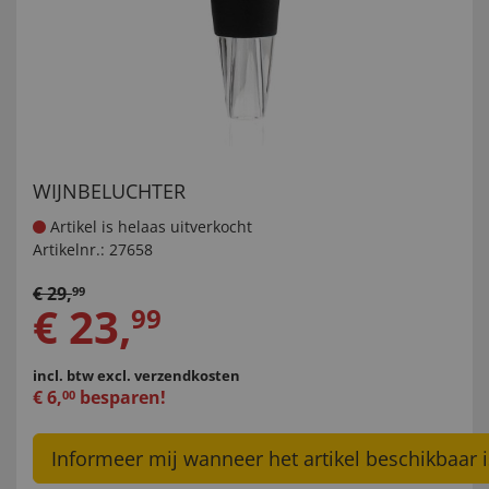
WIJNBELUCHTER
Artikel is helaas uitverkocht
Artikelnr.:
27658
€
29
,
99
€
23
,
99
incl. btw
excl. verzendkosten
€
6
,
besparen!
00
Informeer mij wanneer het artikel beschikbaar i