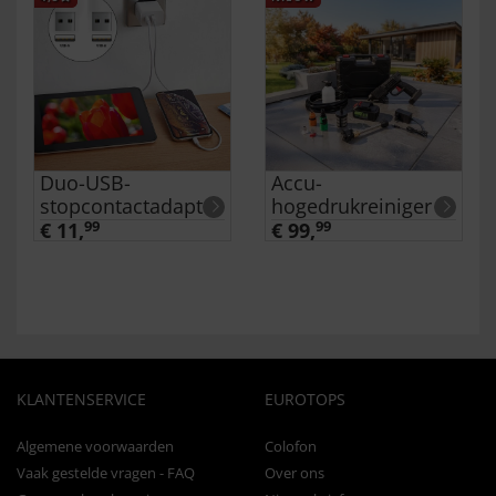
Duo-USB-
Accu-
stopcontactadapter
hogedrukreiniger
€ 11,
99
€ 99,
99
KLANTENSERVICE
EUROTOPS
Algemene voorwaarden
Colofon
Vaak gestelde vragen - FAQ
Over ons