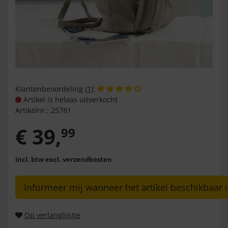
Klantenbeoordeling (
1
):
Artikel is helaas uitverkocht
Artikelnr.:
25781
€
39
,
99
incl. btw
excl. verzendkosten
Informeer mij wanneer het artikel beschikbaar i
Op verlanglijstje