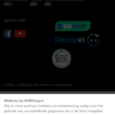
BEZOEK ONS
© 2026 – EUROtops. Alle rechten voorbehouden.
KLANTEN BESTELDEN OOK DIT:
Welkom bij EUROtops!
Wij en onze partners hebben uw toestemming nodig voor het
NIEUW
gebruik van uw individuele gegevens om u de best mogelijke