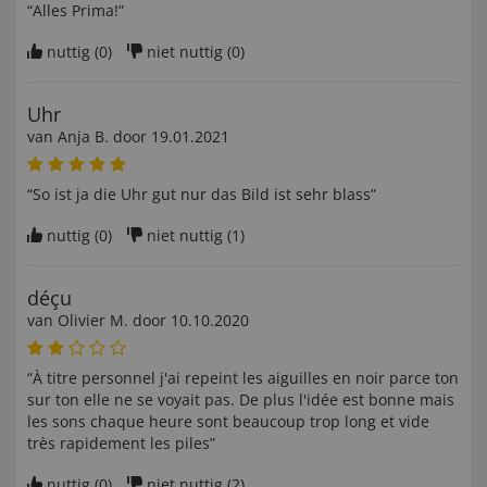
“Alles Prima!”
nuttig (
0
)
niet nuttig (
0
)
Uhr
van
Anja B
. door
19.01.2021
“So ist ja die Uhr gut nur das Bild ist sehr blass”
nuttig (
0
)
niet nuttig (
1
)
déçu
van
Olivier M
. door
10.10.2020
“À titre personnel j'ai repeint les aiguilles en noir parce ton
sur ton elle ne se voyait pas. De plus l'idée est bonne mais
les sons chaque heure sont beaucoup trop long et vide
très rapidement les piles”
nuttig (
0
)
niet nuttig (
2
)