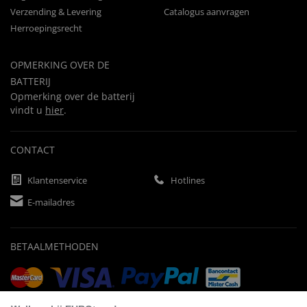
Verzending & Levering
Catalogus aanvragen
Herroepingsrecht
OPMERKING OVER DE
BATTERIJ
Opmerking over de batterij
vindt u
hier
.
CONTACT
Klantenservice
Hotlines
E-mailadres
BETAALMETHODEN
Vooruitbetaling
Factuur
Automatische afschrijving