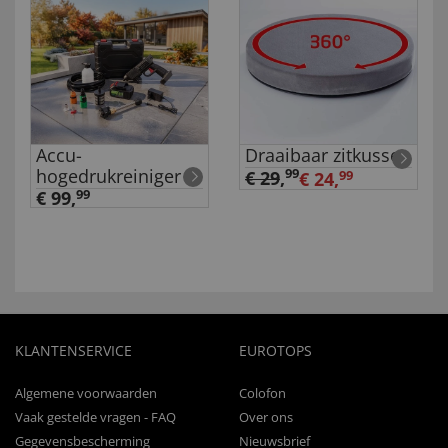
Accu-
Draaibaar zitkussen
hogedrukreiniger
99
€ 29
,
€ 24,
99
€ 99,
99
KLANTENSERVICE
EUROTOPS
Algemene voorwaarden
Colofon
Vaak gestelde vragen - FAQ
Over ons
Gegevensbescherming
Nieuwsbrief