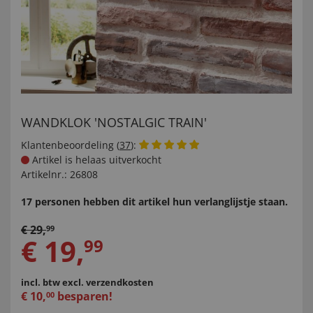
WANDKLOK 'NOSTALGIC TRAIN'
Klantenbeoordeling (
37
):
Artikel is helaas uitverkocht
Artikelnr.:
26808
17 personen hebben dit artikel hun verlanglijstje staan.
€
29
,
99
€
19
,
99
incl. btw
excl. verzendkosten
€
10
,
besparen!
00