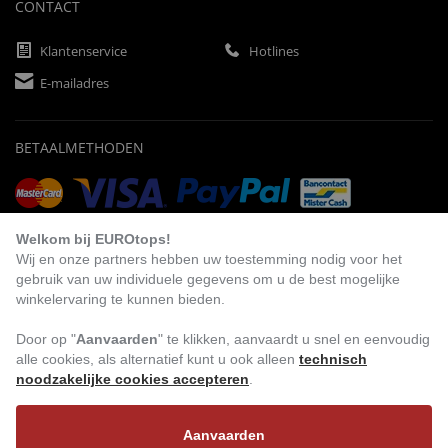
CONTACT
Klantenservice
Hotlines
E-mailadres
BETAALMETHODEN
Vooruitbetaling
Factuur
Automatische afschrijving
Welkom bij EUROtops!
Wij en onze partners hebben uw toestemming nodig voor het
gebruik van uw individuele gegevens om u de best mogelijke
winkelervaring te kunnen bieden.
BEZOEK ONS
Door op "
Aanvaarden
" te klikken, aanvaardt u snel en eenvoudig
alle cookies, als alternatief kunt u ook alleen
technisch
noodzakelijke cookies accepteren
.
Aanvaarden