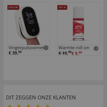
NIEUW
-50
%
Vingerpulsoximeter
Warmte-roll-on
€ 39,
99
99
€ 19
,
€ 9,
99
DIT ZEGGEN ONZE KLANTEN