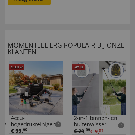
MOMENTEEL ERG POPULAIR BIJ ONZE
KLANTEN
NIEUW
-67
%
Accu-
2-in-1 binnen- en
ers
hogedrukreiniger
buitenwisser
€ 99,
99
99
€ 29
,
€ 9,
99