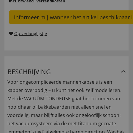
incl. btw
excl. verzendkosten
Informeer mij wanneer het artikel beschikbaar i
Op verlanglijstje
BESCHRIJVING
Voor ongecompliceerde mannenkapsels is een
kapper overbodig – u kunt het ook zelf modelleren.
Met de VACUÜM-TONDEUSE gaat het trimmen van
hoofdhaar of bakkebaarden niet alleen snel en
voordelig, maar blijft alles ook ongelooflijk schoon:
het vacuümsysteem via de met titanium gecoate
lemmeten ’zuigt’ afgeknipte haren direct op. Wasbak