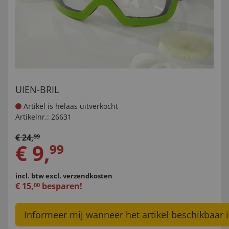
UIEN-BRIL
Artikel is helaas uitverkocht
Artikelnr.:
26631
€
24
,
99
€
9
,
99
incl. btw
excl. verzendkosten
€
15
,
besparen!
00
Informeer mij wanneer het artikel beschikbaar i