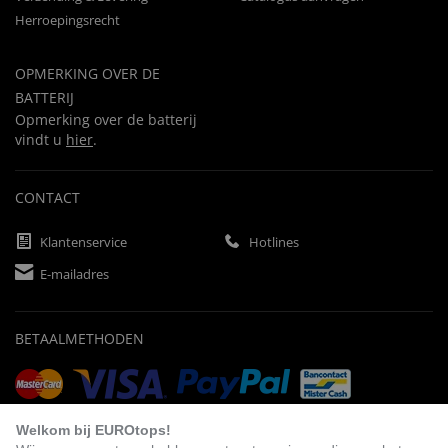
Herroepingsrecht
OPMERKING OVER DE
BATTERIJ
Opmerking over de batterij
vindt u
hier
.
CONTACT
Klantenservice
Hotlines
E-mailadres
BETAALMETHODEN
Vooruitbetaling
Factuur
Automatische afschrijving
Welkom bij EUROtops!