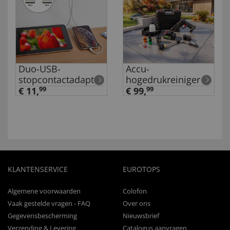
Duo-USB-
Accu-
stopcontactadapter
hogedrukreiniger
€ 11,
99
€ 99,
99
KLANTENSERVICE
EUROTOPS
Algemene voorwaarden
Colofon
Vaak gestelde vragen - FAQ
Over ons
Gegevensbescherming
Nieuwsbrief
Verzending & Levering
Catalogus aanvragen