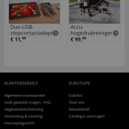
Duo-USB-
Accu-
stopcontactadapter
hogedrukreiniger
€ 11,
99
€ 99,
99
KLANTENSERVICE
EUROTOPS
Algemene voorwaarden
Colofon
Vaak gestelde vragen - FAQ
Over ons
Gegevensbescherming
Nieuwsbrief
Verzending & Levering
Catalogus aanvragen
Herroepingsrecht