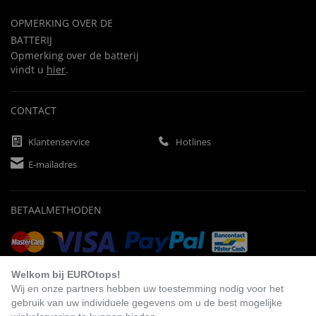
OPMERKING OVER DE
BATTERIJ
Opmerking over de batterij
vindt u
hier
.
CONTACT
Klantenservice
Hotlines
E-mailadres
BETAALMETHODEN
Vooruitbetaling
Factuur
Automatische afschrijving
Welkom bij EUROtops!
Wij en onze partners hebben uw toestemming nodig voor het
gebruik van uw individuele gegevens om u de best mogelijke