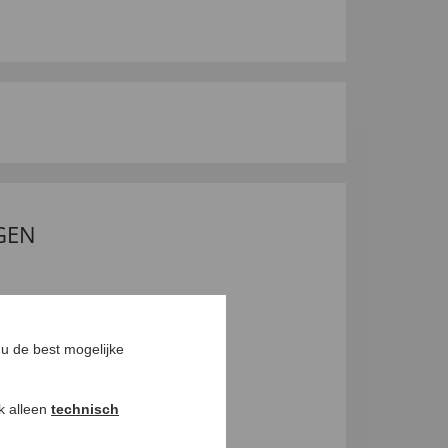
GEN
u de best mogelijke
ok alleen
technisch