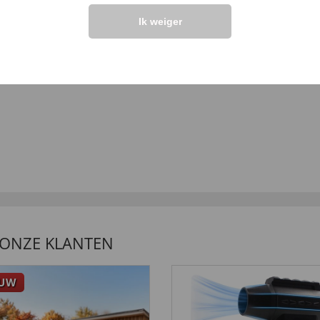
Ik weiger
 ONZE KLANTEN
EUW