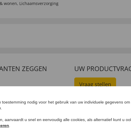
 & wonen
,
Lichaamsverzorging
LANTEN ZEGGEN
UW PRODUCTVRA
Vraag stellen
elingen >>
 toestemming nodig voor het gebruik van uw individuele gegevens om 
n.
ken, aanvaardt u snel en eenvoudig alle cookies, als alternatief kunt u o
teren
.