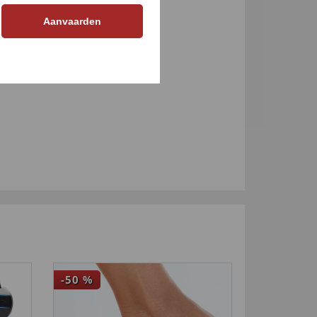
Aanvaarden
-50
%