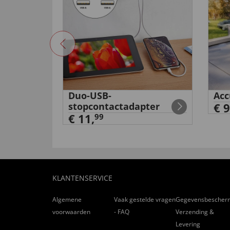
et extra
Duo-USB-
Acc
stopcontactadapter
€ 9
€ 11,
99
KLANTENSERVICE
Algemene
Vaak gestelde vragen
Gegevensbescher
voorwaarden
- FAQ
Verzending &
Levering