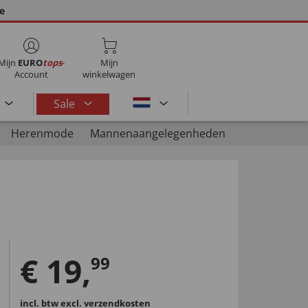
ie
Mijn
EURO
tops
-
Mijn
Account
winkelwagen
Sale
Herenmode
Mannenaangelegenheden
€
19
,
99
incl. btw
excl. verzendkosten