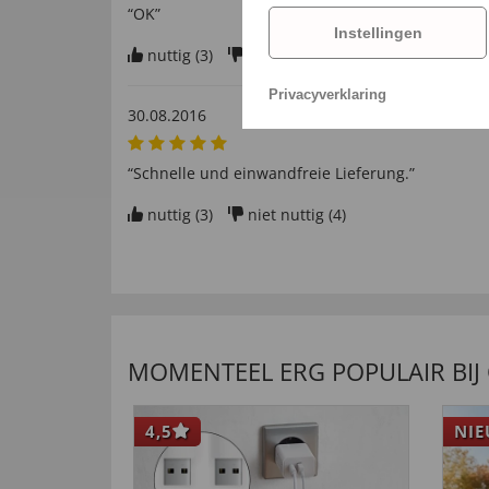
“OK”
Instellingen
nuttig (
3
)
niet nuttig (
2
)
Privacyverklaring
30.08.2016
“Schnelle und einwandfreie Lieferung.”
nuttig (
3
)
niet nuttig (
4
)
MOMENTEEL ERG POPULAIR BIJ
4,5
NI