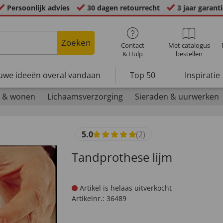
Persoonlijk advies
30 dagen retourrecht
3 jaar garant
Zoeken
Contact
Met catalogus
& Hulp
bestellen
uwe ideeën overal vandaan
Top 50
Inspiratie
 & wonen
Lichaamsverzorging
Sieraden & uurwerken
5.0
(2)
Tandprothese lijm
Artikel is helaas uitverkocht
Artikelnr.:
36489