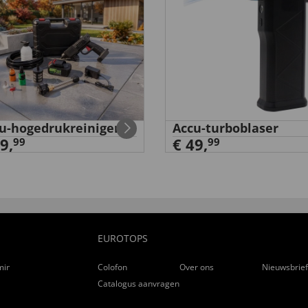
u-hogedrukreiniger
Accu-turboblaser
9,
€ 49,
99
99
EUROTOPS
ming
Colofon
Over ons
Nieuwsbrie
Catalogus aanvragen