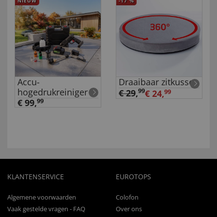
NIEUW
-17
%
Accu-
Draaibaar zitkussen
hogedrukreiniger
99
€ 29
,
€ 24,
99
€ 99,
99
KLANTENSERVICE
EUROTOPS
Algemene voorwaarden
Colofon
Vaak gestelde vragen - FAQ
Over ons