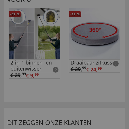
-67
%
-17
%
2-in-1 binnen- en
Draaibaar zitkussen
buitenwisser
99
€ 29
,
€ 24,
99
99
€ 29
,
€ 9,
99
DIT ZEGGEN ONZE KLANTEN