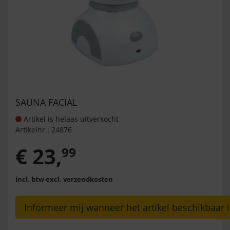
SAUNA FACIAL
Artikel is helaas uitverkocht
Artikelnr.:
24876
€
23
,
99
incl. btw
excl. verzendkosten
Informeer mij wanneer het artikel beschikbaar i