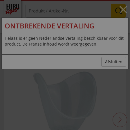
×
ONTBREKENDE VERTALING
MENU
Helaas is er geen Nederlandse vertaling beschikbaar voor dit
product. De Franse inhoud wordt weergegeven.
Détente et soin beauté en un seul
geste !
Afsluiten