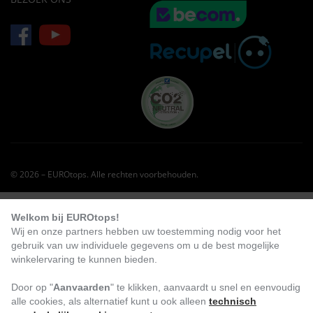
© 2026 – EUROtops. Alle rechten voorbehouden.
KLANTEN BESTELDEN OOK DIT:
Welkom bij EUROtops!
Wij en onze partners hebben uw toestemming nodig voor het
-40
%
gebruik van uw individuele gegevens om u de best mogelijke
winkelervaring te kunnen bieden.
Door op "
Aanvaarden
" te klikken, aanvaardt u snel en eenvoudig
alle cookies, als alternatief kunt u ook alleen
technisch