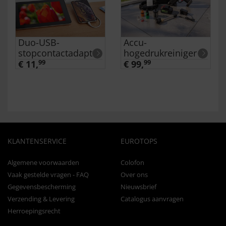
Duo-USB-
Accu-
stopcontactadapter
hogedrukreiniger
€ 11,
99
€ 99,
99
KLANTENSERVICE
EUROTOPS
Algemene voorwaarden
Colofon
Vaak gestelde vragen - FAQ
Over ons
Gegevensbescherming
Nieuwsbrief
Verzending & Levering
Catalogus aanvragen
Herroepingsrecht