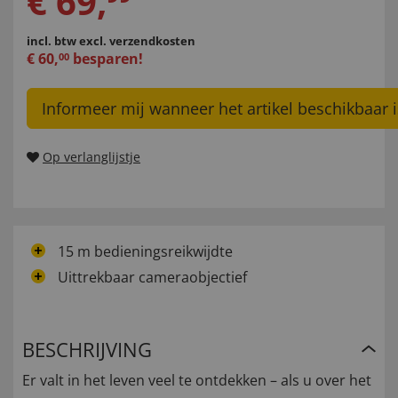
€
69
,
incl. btw
excl. verzendkosten
€
60
,
besparen!
00
Informeer mij wanneer het artikel beschikbaar i
Op verlanglijstje
15 m bedieningsreikwijdte
Uittrekbaar cameraobjectief
BESCHRIJVING
Er valt in het leven veel te ontdekken – als u over het