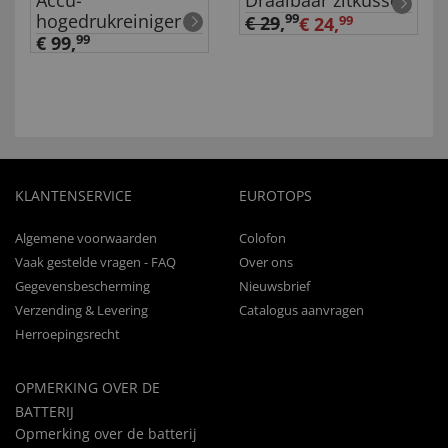
Accu-
Draaibaar zitkussen
hogedrukreiniger
99
€ 29
,
€ 24,
99
€ 99,
99
KLANTENSERVICE
EUROTOPS
Algemene voorwaarden
Colofon
Vaak gestelde vragen - FAQ
Over ons
Gegevensbescherming
Nieuwsbrief
Verzending & Levering
Catalogus aanvragen
Herroepingsrecht
OPMERKING OVER DE
BATTERIJ
Opmerking over de batterij