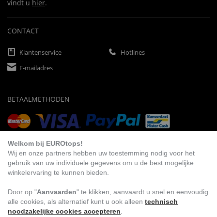
vindt u
hier
.
CONTACT
Klantenservice
Hotlines
E-mailadres
BETAALMETHODEN
Vooruitbetaling
Factuur
Automatische afschrijving
Welkom bij EUROtops!
Wij en onze partners hebben uw toestemming nodig voor het
gebruik van uw individuele gegevens om u de best mogelijke
winkelervaring te kunnen bieden.
BEZOEK ONS
Door op "
Aanvaarden
" te klikken, aanvaardt u snel en eenvoudig
alle cookies, als alternatief kunt u ook alleen
technisch
noodzakelijke cookies accepteren
.