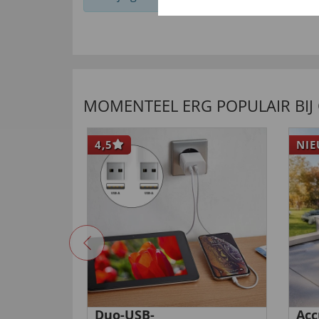
MOMENTEEL ERG POPULAIR BIJ
4,5
NI
timent
Duo-USB-
Acc