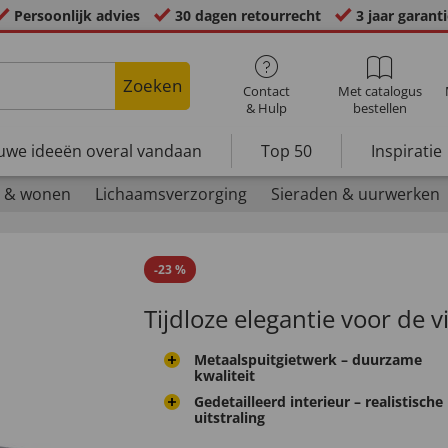
Persoonlijk advies
30 dagen retourrecht
3 jaar garant
Zoeken
Contact
Met catalogus
& Hulp
bestellen
uwe ideeën overal vandaan
Top 50
Inspiratie
 & wonen
Lichaamsverzorging
Sieraden & uurwerken
-
23
%
Tijdloze elegantie voor de v
Metaalspuitgietwerk – duurzame
kwaliteit
Gedetailleerd interieur – realistische
uitstraling