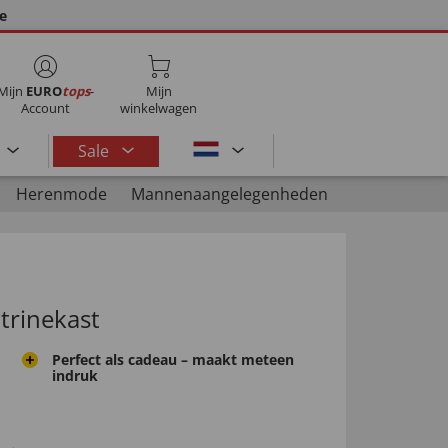
ie
Mijn
EURO
tops
-
Mijn
Account
winkelwagen
Sale
Herenmode
Mannenaangelegenheden
itrinekast
Perfect als cadeau – maakt meteen
indruk