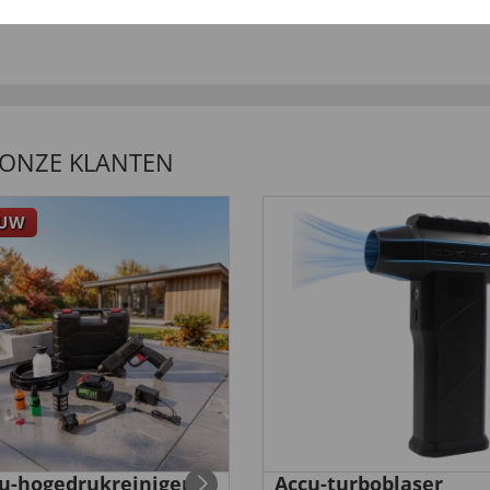
 ONZE KLANTEN
EUW
u-hogedrukreiniger
Accu-turboblaser