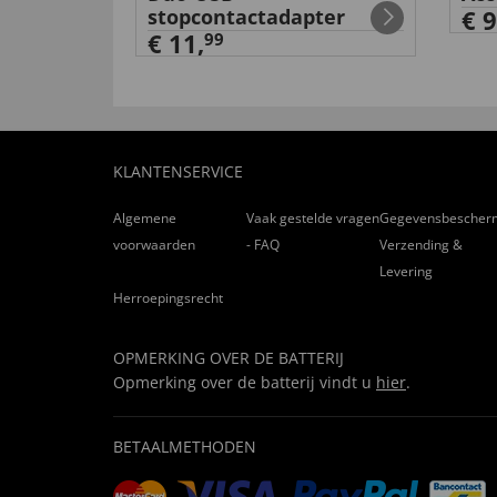
jen
stopcontactadapter
€ 9
€ 11,
99
KLANTENSERVICE
Algemene
Vaak gestelde vragen
Gegevensbescher
voorwaarden
- FAQ
Verzending &
Levering
Herroepingsrecht
OPMERKING OVER DE BATTERIJ
Opmerking over de batterij vindt u
hier
.
BETAALMETHODEN