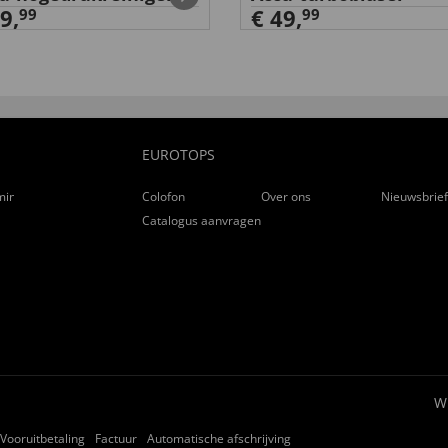
9,
€ 49,
99
99
EUROTOPS
ming
Colofon
Over ons
Nieuwsbrie
Catalogus aanvragen
W
Vooruitbetaling
Factuur
Automatische afschrijving