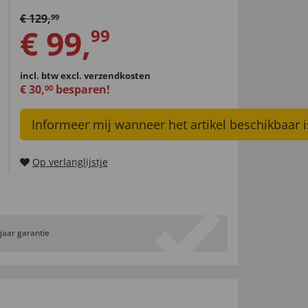
€
129
,
99
€
99
,
99
incl. btw
excl. verzendkosten
€
30
,
besparen!
00
Informeer mij wanneer het artikel beschikbaar i
Op verlanglijstje
 jaar garantie