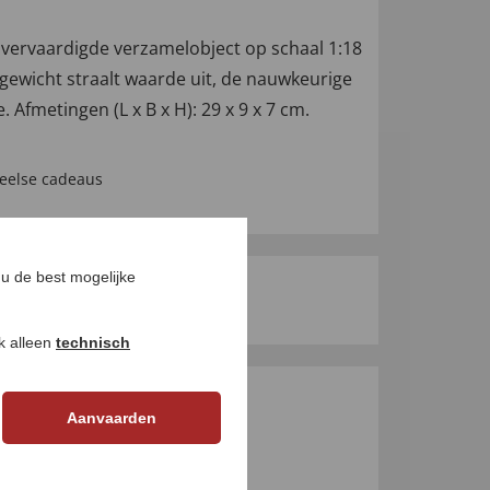
 vervaardigde verzamelobject op schaal 1:18
t gewicht straalt waarde uit, de nauwkeurige
 Afmetingen (L x B x H): 29 x 9 x 7 cm.
eelse cadeaus
u de best mogelijke
ok alleen
technisch
GEN
Aanvaarden