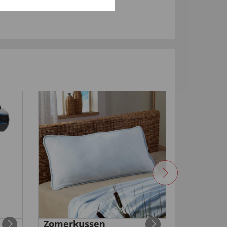
-50
%
Zomerkussen
Oplaadb