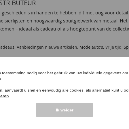
ISTRIBUTEUR
l geschiedenis in handen te hebben: dit met oog voor detail
ijne sierlijsten en hoogwaardig spuitgietwerk van metaal. He
 komen – ideaal als cadeau of als hoogtepunt van de collectie.
Cadeaus
,
Aanbiedingen nieuwe artikelen
,
Modelauto's
,
Vrije tijd
,
Sp
 toestemming nodig voor het gebruik van uw individuele gegevens om 
n.
ken, aanvaardt u snel en eenvoudig alle cookies, als alternatief kunt u o
teren
.
UW PRODUCTVRA
Ik weiger
Vraag stellen
.