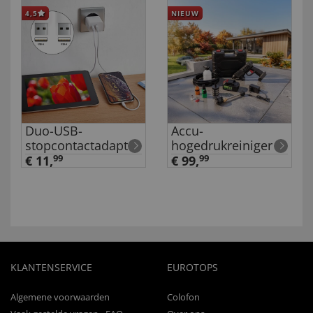
4,5
NIEUW
Duo-USB-
Accu-
stopcontactadapter
hogedrukreiniger
€ 11,
99
€ 99,
99
KLANTENSERVICE
EUROTOPS
Algemene voorwaarden
Colofon